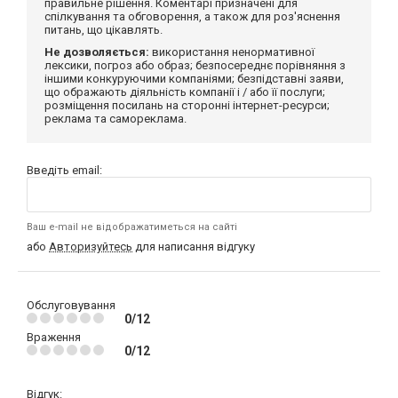
правильне рішення. Коментарі призначені для
спілкування та обговорення, а також для роз'яснення
питань, що цікавлять.
Не дозволяється:
використання ненормативної
лексики, погроз або образ; безпосереднє порівняння з
іншими конкуруючими компаніями; безпідставні заяви,
що ображають діяльність компанії і / або її послуги;
розміщення посилань на сторонні інтернет-ресурси;
реклама та самореклама.
Введіть email:
Ваш e-mail не відображатиметься на сайті
або
Авторизуйтесь
для написання відгуку
Обслуговування
0/12
Враження
0/12
Відгук: