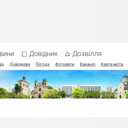
вини
Довідник
Дозвілля
во
Довідкова
Погода
Фотозвіти
Вакансії
Карта міста