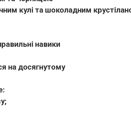
ичним кулі та шоколадним крустіла
правильні навики
ся на досягнутому
е:
у;