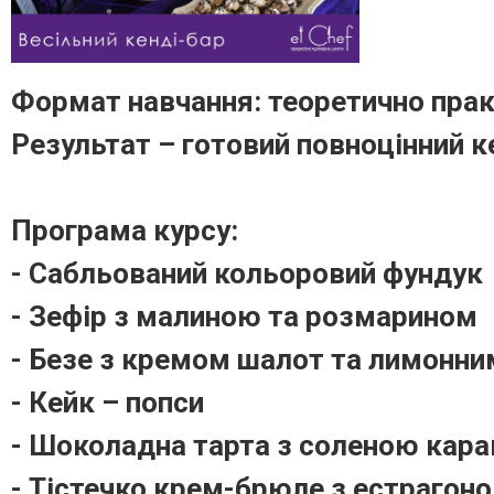
Формат навчання: теоретично практ
Результат – готовий повноцінний к
Програма курсу:
- Сабльований кольоровий фундук
- Зефір з малиною та розмарином
- Безе з кремом шалот та лимонн
- Кейк – попси
- Шоколадна тарта з соленою кара
- Тістечко крем-брюле з естрагон