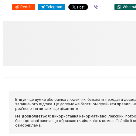
Reddit
Telegram
Viber
Whats
Відгук - це думка або оцінка людей, які бажають передати дос
залишеного відгука. Це допоможе багатьом прийняти правильне 
роз'яснення питань, що цікавлять.
Не дозволяється:
використання ненормативної лексики, погро
безпідставні заяви, що ображають діяльність компанії і / або її
самореклама.