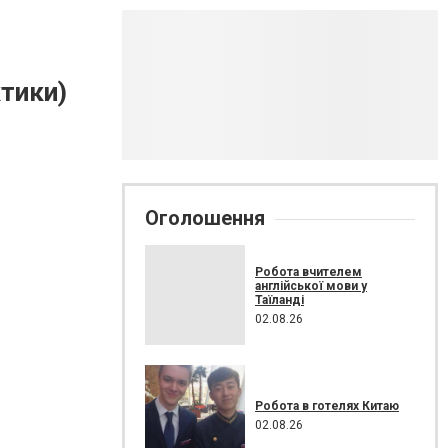
ктики)
Оголошення
Робота вчителем
англійської мови у
Таїланді
02.08.26
Робота в готелях Китаю
02.08.26