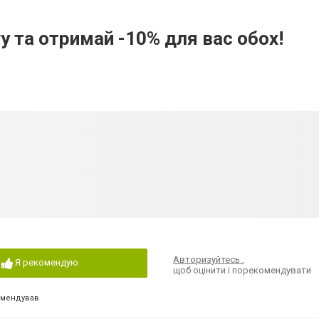
гу та отримай -10% для вас обох!
Авторизуйтесь
,
Я рекомендую
щоб оцінити і порекомендувати
омендував