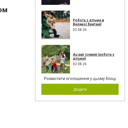
ном
Робота з дітьми в
Великої Британії
02.08.26
Au pair Іспанія (робота з
дітьми)
02.08.26
Розмістити оголошення у цьому блоці
Додати