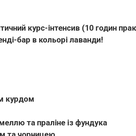
ичний курс-інтенсив (10 годин пра
енді-бар в кольорі лаванди!
им курдом
меллю та праліне із фундука
ом та чорницею