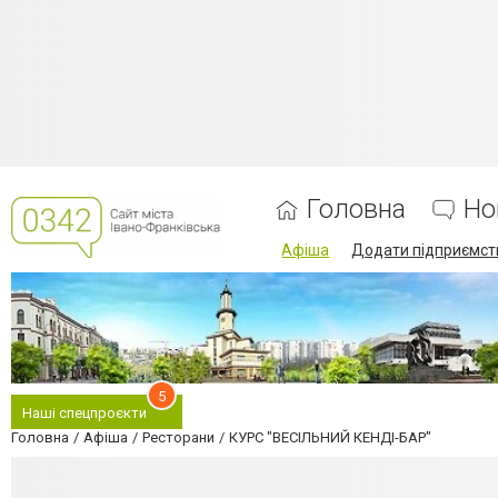
Головна
Но
Афіша
Додати підприємст
5
Наші спецпроєкти
Головна
Афіша
Ресторани
КУРС "ВЕСІЛЬНИЙ КЕНДІ-БАР"