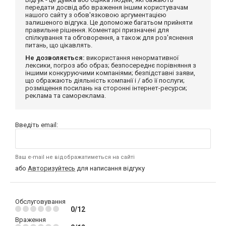
передати досвід або враження іншим користувачам
нашого сайту з обов'язковою аргументацією
залишеного відгука. Це допоможе багатьом прийняти
правильне рішення. Коментарі призначені для
спілкування та обговорення, а також для роз'яснення
питань, що цікавлять.
Не дозволяється:
використання ненормативної
лексики, погроз або образ; безпосереднє порівняння з
іншими конкуруючими компаніями; безпідставні заяви,
що ображають діяльність компанії і / або її послуги;
розміщення посилань на сторонні інтернет-ресурси;
реклама та самореклама.
Введіть email:
Ваш e-mail не відображатиметься на сайті
або
Авторизуйтесь
для написання відгуку
Обслуговування
0/12
Враження