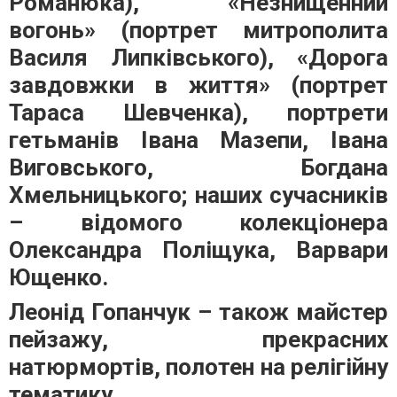
Романюка), «Незнищенний
вогонь» (портрет митрополита
Василя Липківського), «Дорога
завдовжки в життя» (портрет
Тараса Шевченка), портрети
гетьманів Івана Мазепи, Івана
Виговського, Богдана
Хмельницького; наших сучасників
– відомого колекціонера
Олександра Поліщука, Варвари
Ющенко.
Леонід Гопанчук – також майстер
пейзажу, прекрасних
натюрмортів, полотен на релігійну
тематику.