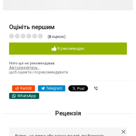
Оцініть першим
(
0
оцінок)
Я рекомендую
Ніхто ще не рекомендував
Авторизуйтесь
,
щоб оцінити і порекомендувати
Reddit
Telegram
Viber
WhatsApp
Рецензія
Відгук - це думка або оцінка людей, які бажають