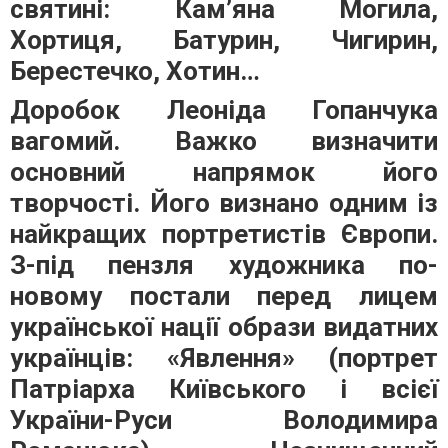
святині: Кам’яна Могила,
Хортиця, Батурин, Чигирин,
Берестечко, Хотин…
Доробок Леоніда Гопанчука
вагомий. Важко визначити
основний напрямок його
творчості. Його визнано одним із
найкращих портретистів Європи.
З-під пензля художника по-
новому постали перед лицем
української нації образи видатних
українців: «Явлення» (портрет
Патріарха Київського і всієї
України-Руси Володимира