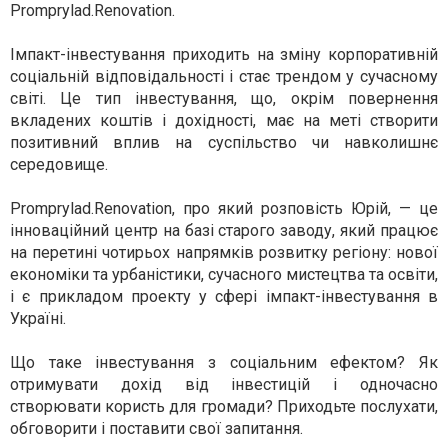
Promprylad.Renovation.
Імпакт-інвестування приходить на зміну корпоративній
соціальній відповідальності і стає трендом у сучасному
світі. Це тип інвестування, що, окрім повернення
вкладених коштів і дохідності, має на меті створити
позитивний вплив на суспільство чи навколишнє
середовище.
Promprylad.Renovation, про який розповість Юрій, — це
інноваційний центр на базі старого заводу, який працює
на перетині чотирьох напрямків розвитку регіону: нової
економіки та урбаністики, сучасного мистецтва та освіти,
і є прикладом проекту у сфері імпакт-інвестування в
Україні.
Що таке інвестування з соціальним ефектом? Як
отримувати дохід від інвестицій і одночасно
створювати користь для громади? Приходьте послухати,
обговорити і поставити свої запитання.