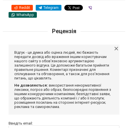
Reddit
Telegram
Viber
WhatsApp
Рецензія
Відгук - це думка або оцінка людей, які бажають
передати досвід або враження іншим користувачам
нашого сайту з обов'язковою аргументацією
залишеного відгука. Це допоможе багатьом прийняти
правильне рішення. Коментарі призначені для
спілкування та обговорення, а також для роз'яснення
питань, що цікавлять.
Не дозволяється:
використання ненормативної
лексики, погроз або образ; безпосереднє порівняння з
іншими конкуруючими компаніями; безпідставні заяви,
що ображають діяльність компанії і / або її послуги;
розміщення посилань на сторонні інтернет-ресурси;
реклама та самореклама.
Введіть email: