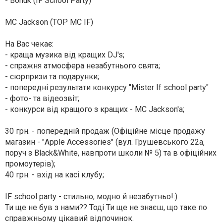
- Bonuk (IF School Party)
MC Jackson (TOP MC IF)
На Вас чекає:
- краща музика від кращих DJ's;
- спражня атмосфера незабутнього свята;
- сюрпризи та подарунки;
- попередні результати конкурсу "Mister If school pаrty"
- фото- та відеозвіт;
- конкурси від кращого з кращих - МС Jackson'а;
30 грн. - попередній продаж (Офіційне місце продажу
магазин - "Apple Accessories" (вул. Грушевського 22а,
поруч з Black&White, навпроти школи № 5) та в офіційних
промоутерів);
40 грн. - вхід на касі клубу;
IF school party - cтильно, модно й незабутньо!:)
Ти ще не був з нами?? Тоді Ти ще не знаєш, що таке по
справжньому цікавий відпочинок.