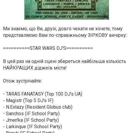
Ми знаємо, що Ви, друзі, довго чекати не хочете, тому
представляємо Вам по-справжньому ЗІРКОВУ вечірку:
==========STAR WARS DJ'S==========
В цей раз на одній сцені збереться найбільша кількість
НАЙКРАЩИХ діджеїв міста!
Отож зустрічайте:
- TARAS FANATASY (Top 100 DJ's UA)
- Magistr (Top 5 DJ's IF)
- N.Extazy (Resident Globus club)
- Sanchos (IF School Party)
- Jmen'ka (IF School Party)
- Larkinque (IF School Party)