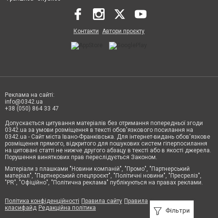
Контакти
Автори проєкту
Реклама на сайті:
info@0342.ua
+38 (050) 864 33 47
Допускається цитування матеріалів без отримання попередньої згоди
0342.ua за умови розміщення в тексті обов'язкового посилання на
0342.ua - Сайт міста Івано-Франківська. Для інтернет-видань обов'язкове
розміщення прямого, відкритого для пошукових систем гіперпосилання
на цитовані статті не нижче другого абзацу в тексті або в якості джерела.
Порушення виняткових прав переслідується Законом.
Матеріали з плашками "Новини компаній", "Промо", "Партнерський
матеріал", "Партнерський спецпроєкт", "Політичні новини", "Пресреліз",
"PR", "Офіційно", "Політична реклама" публікуються на правах реклами.
Політика конфіденційності
Правила сайту
Правила
класифайд
Редакційна політика
Фільтри