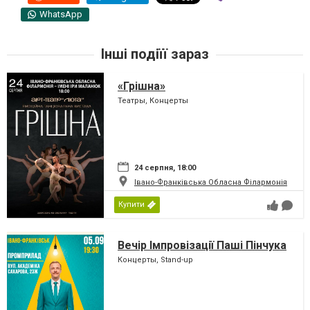
WhatsApp
Інші подіїї зараз
«Грішна»
Театры, Концерты
24 серпня, 18:00
Івано-Франківська Обласна Філармонія
Купити
Вечір Імпровізації Паші Пінчука
Концерты, Stand-up