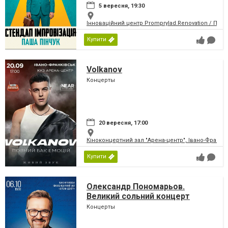
5 вересня, 19:30
Інноваційний центр Promprylad.Renovation / Пр
Купити
Volkanov
Концерты
20 вересня, 17:00
Кіноконцертний зал "Арена-центр", Івано-Франкі
Купити
Олександр Пономарьов.
Великий сольний концерт
Концерты