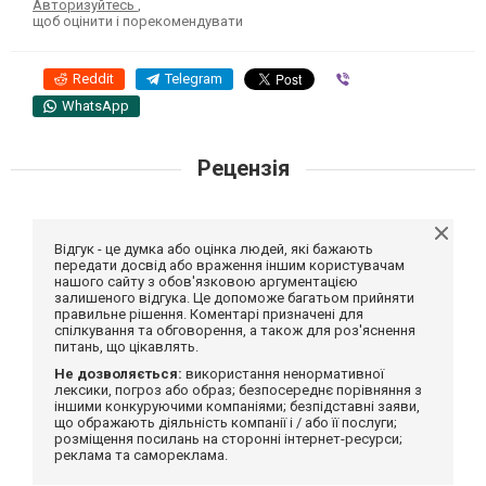
Авторизуйтесь
,
щоб оцінити і порекомендувати
Reddit
Telegram
Viber
WhatsApp
Рецензія
Відгук - це думка або оцінка людей, які бажають
передати досвід або враження іншим користувачам
нашого сайту з обов'язковою аргументацією
залишеного відгука. Це допоможе багатьом прийняти
правильне рішення. Коментарі призначені для
спілкування та обговорення, а також для роз'яснення
питань, що цікавлять.
Не дозволяється:
використання ненормативної
лексики, погроз або образ; безпосереднє порівняння з
іншими конкуруючими компаніями; безпідставні заяви,
що ображають діяльність компанії і / або її послуги;
розміщення посилань на сторонні інтернет-ресурси;
реклама та самореклама.