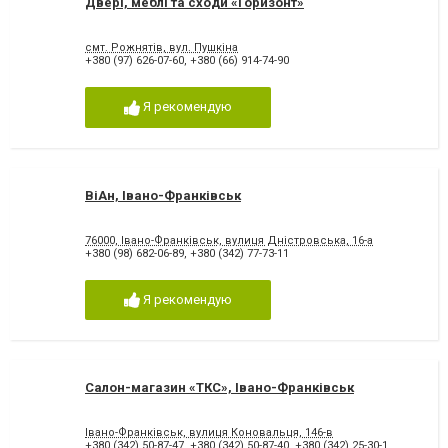
Двері, меблі та сходи «Горизонт»
смт. Рожнятів, вул. Пушкіна
+380 (97) 626-07-60
,
+380 (66) 914-74-90
Я рекомендую
ВіАн, Івано-Франківськ
76000, Івано-Франківськ, вулиця Дністровська, 16-а
+380 (98) 682-06-89
,
+380 (342) 77-73-11
Я рекомендую
Салон-магазин «ТКС», Івано-Франківськ
Івано-Франківськ, вулиця Коновальця, 146-в
+380 (342) 50-87-47
,
+380 (342) 50-87-40
,
+380 (342) 25-30-1