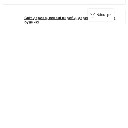
Фільтри
Світ дерева, ковані вироби, дерев'яні вироби та
будинкі
76000, Івано-Франківськ, вулиця Ленкавського, 1
+380 (342) 50-71-82
,
+380 (66) 189-44-99
Я рекомендую
Реклама на сайті
Франшиза "CitySites"
Контакти
Автори проєкту