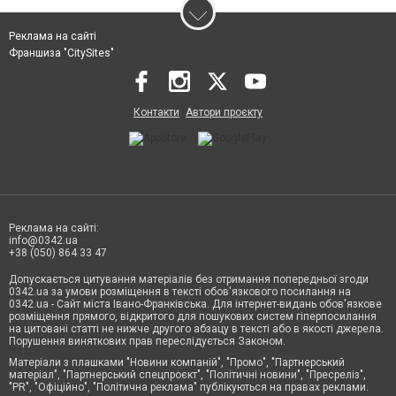
Реклама на сайті
Франшиза "CitySites"
Контакти
Автори проєкту
Реклама на сайті:
info@0342.ua
+38 (050) 864 33 47
Допускається цитування матеріалів без отримання попередньої згоди
0342.ua за умови розміщення в тексті обов'язкового посилання на
0342.ua - Сайт міста Івано-Франківська. Для інтернет-видань обов'язкове
розміщення прямого, відкритого для пошукових систем гіперпосилання
на цитовані статті не нижче другого абзацу в тексті або в якості джерела.
Порушення виняткових прав переслідується Законом.
Матеріали з плашками "Новини компаній", "Промо", "Партнерський
матеріал", "Партнерський спецпроєкт", "Політичні новини", "Пресреліз",
"PR", "Офіційно", "Політична реклама" публікуються на правах реклами.