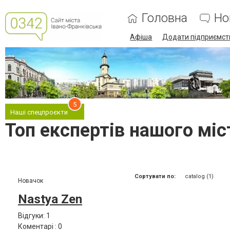
Головна
Но
Афіша
Додати підприємст
5
Наші спецпроєкти
Топ експертів нашого міст
Сортувати по:
catalog (1)
Новачок
Nastya Zen
Відгуки: 1
Коментарі : 0