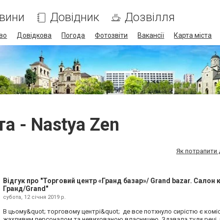
вини
Довідник
Дозвілля
во
Довідкова
Погода
Фотозвіти
Вакансії
Карта міста
а - Nastya Zen
Як потрапити 
Відгук про "Торговий центр «Гранд базар»/ Grand bazar. Салон 
Гранд/Grand"
субота, 12 січня 2019 р.
В цьому&quot; торговому центрі&quot; де все потхнуло сирістю є коміс
жахливим персоналом та невихованою власницею. Здавала туди речі