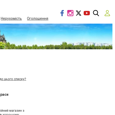
Нерухомість
Оголошення
до цього списку?
краси
ійний магазин з
 в хорошому