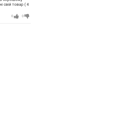
 свій товар ( 4
 повідомила
 бо немає книги
0
0
вши по залу
 було в касі..то
о разу мені
ні))) Після
у. З часом
значено що речі
ину в 50% .. ))
.. де було
санами