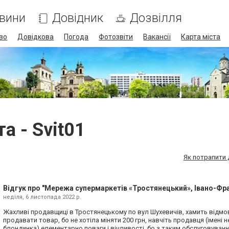
вини
Довідник
Дозвілля
во
Довідкова
Погода
Фотозвіти
Вакансії
Карта міста
а - Svit01
Як потрапити 
Відгук про "Мережа супермаркетів «Тростянецький», Івано-Фра
неділя, 6 листопада 2022 р.
Жахливі продавщиці в Тростянецькому по вул Шухевичів, хамить відм
продавати товар, бо не хотіла міняти 200 грн, навчіть продавця (імені н
блондинка) елементарно поваги і вічливості, бо з таким обслуговува