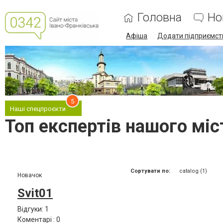
Головна
Но
Афіша
Додати підприємст
5
Наші спецпроєкти
Топ експертів нашого міст
Сортувати по:
catalog (1)
Новачок
Svit01
Відгуки: 1
Коментарі : 0