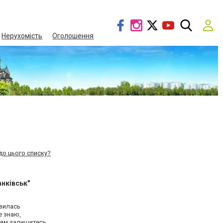
Нерухомість
Оголошення
до цього списку?
нківськ"
овилась
е знаю,
нням залишитесь