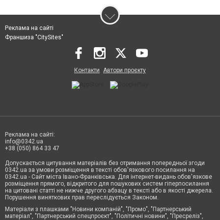
Реклама на сайті
Франшиза "CitySites"
Контакти
Автори проєкту
Реклама на сайті:
info@0342.ua
+38 (050) 864 33 47
Допускається цитування матеріалів без отримання попередньої згоди
0342.ua за умови розміщення в тексті обов'язкового посилання на
0342.ua - Сайт міста Івано-Франківська. Для інтернет-видань обов'язкове
розміщення прямого, відкритого для пошукових систем гіперпосилання
на цитовані статті не нижче другого абзацу в тексті або в якості джерела.
Порушення виняткових прав переслідується Законом.
Матеріали з плашками "Новини компаній", "Промо", "Партнерський
матеріал", "Партнерський спецпроєкт", "Політичні новини", "Пресреліз",