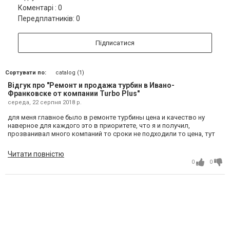
Коментарі : 0
Передплатників: 0
Підписатися
Сортувати по:
catalog (1)
Відгук про "Ремонт и продажа турбин в Ивано-
Франковске от компании Turbo Plus"
середа, 22 серпня 2018 р.
для меня главное было в ремонте турбины цена и качество ну
наверное для каждого это в приоритете, что я и получил,
прозванивал много компаний то сроки не подходили то цена, тут
мне сделали все за 1 день, как говорится поставил и поехал, вам
спасибо, и побольше клиентов)
Читати повністю
0
0