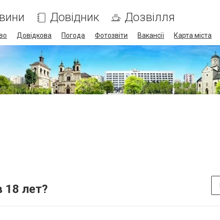
вини
Довідник
Дозвілля
во
Довідкова
Погода
Фотозвіти
Вакансії
Карта міста
 18 лет?