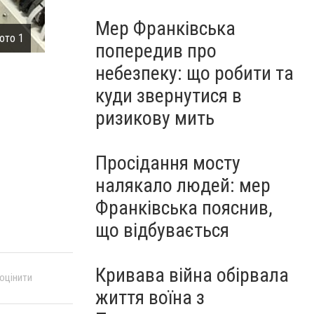
Мер Франківська
ото 1
Франківець під прикриттям підприємця-торговця за
попередив про
небезпеку: що робити та
куди звернутися в
ризикову мить
Просідання мосту
налякало людей: мер
Франківська пояснив,
що відбувається
Кривава війна обірвала
 оцінити
життя воїна з