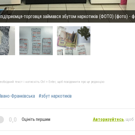
 підприємця-торговця займався збутом наркотиків (ФОТО) (фото) - ф
бхідний текст і натисніть Ctrl + Enter, щоб повідомити про це редакцію
Івано-Франківська
#збут наркотиків
0,0
Оцініть першим
Авторизуйтесь
, щоб