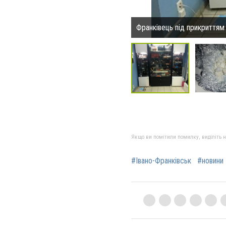
Франківець під прикриттям
Якщо ви помітили помилку, виділіть нео
#Івано-Франківськ
#новини 