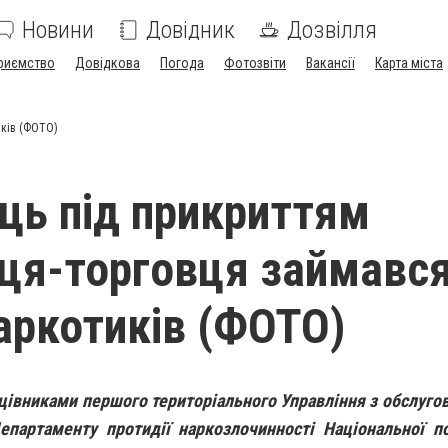
Новини
Довідник
Дозвілля
риємство
Довідкова
Погода
Фотозвіти
Вакансії
Карта міста
иків (ФОТО)
ць під прикриттям
ця-торговця займавс
аркотиків (ФОТО)
ацівниками першого територіального Управління з обслугов
епартаменту протидії наркозлочинності Національної по