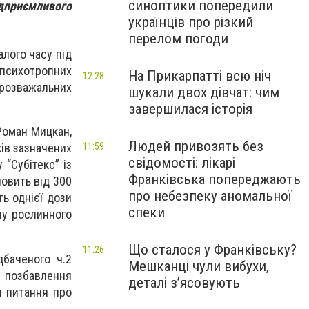
синоптики попередили
дприємливого
українців про різкий
перелом погоди
лого часу під
 психотропних
На Прикарпатті всю ніч
12:28
о-розважальних
шукали двох дівчат: чим
завершилася історія
Роман Мицкан,
Людей привозять без
11:59
ів зазначених
свідомості: лікарі
 “Субітекс” із
Франківська попереджають
новить від 300
про небезпеку аномальної
ть однієї дози
спеки
ну рослинного
Що сталося у Франківську?
11:26
дбаченого ч.2
Мешканці чули вибухи,
і позбавлення
деталі з’ясовують
я питання про