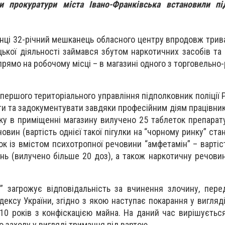
и прокуратури міста Івано-Франківська встановили пі
нці 32-річний мешканець обласного центру впродовж трива
ької діяльності займався збутом наркотичних засобів та
 прямо на робочому місці – в магазині одного з торговельн
першого територіального управління підполковник поліції 
и та задокументувати завдяки професійним діям працівник
уку в приміщенні магазину вилучено 25 таблеток препарату
вин (вартість однієї такої пігулки на “чорному ринку” ста
ток із вмістом психотропної речовини “амфетамін” – вартіс
ень (вилучено більше 20 доз), а також наркотичну речови
ю” загрожує відповідальність за вчинення злочину, пере
дексу України, згідно з якою наступає покарання у вигляд
 10 років з конфіскацією майна. На даний час вирішуєтьс
о заходу у вигляді тримання під вартою.