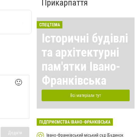
Прикарпаття
СПЕЦТЕМА
Історичні будівлі
та архітектурні
пам'ятки Івано-
Франківська
🙂
Всі матеріали тут
ПІДПРИЄМСТВА ІВАНО-ФРАНКІВСЬКА
Додати
Івано-Франківський міський суд (Будинок