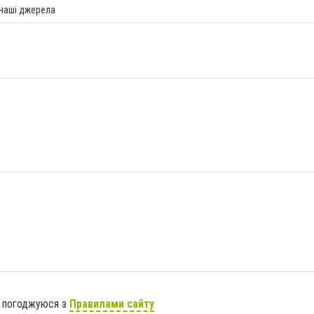
 наші джерела
я погоджуюся з
Правилами сайту