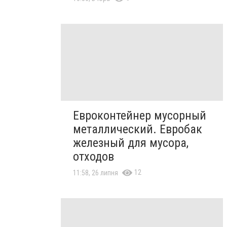
Евроконтейнер мусорный
металлический. Евробак
железный для мусора,
отходов
12
11:58, 26 липня