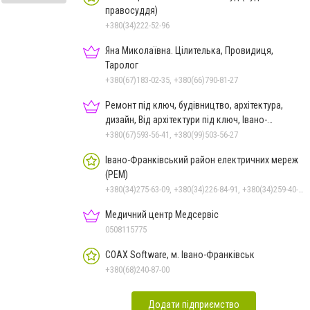
правосуддя)
+380(34)222-52-96
Яна Миколаївна. Цілителька, Провидиця,
Таролог
+380(67)183-02-35, +380(66)790-81-27
Ремонт під ключ, будівництво, архітектура,
дизайн, Від архітектури під ключ, Івано-
Франківськ
+380(67)593-56-41, +380(99)503-56-27
Івано-Франківський район електричних мереж
(РЕМ)
+380(34)275-63-09, +380(34)226-84-91, +380(34)259-40-20, +380(34)271-08-85
Медичний центр Медсервіс
0508115775
COAX Software, м. Івано-Франківськ
+380(68)240-87-00
Додати підприємство