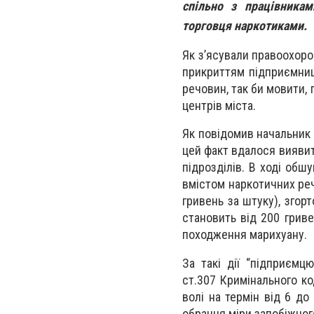
спільно з працівникам
торговця наркотиками.
Як з’ясували правоохоро
прикриттям підприємниц
речовин, так би мовити,
центрів міста.
Як повідомив начальник 
цей факт вдалося виявит
підрозділів. В ході обш
вмістом наркотичних речо
гривень за штуку), згор
становить від 200 грив
походження марихуану.
За такі дії “підприємц
ст.307 Кримінального ко
волі на термін від 6 до
обрання міри запобіжног