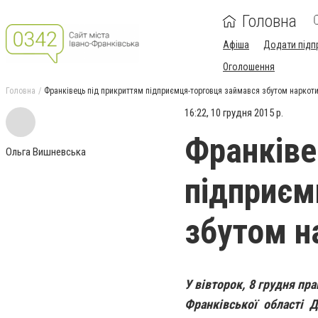
Головна
Афіша
Додати підп
Оголошення
Головна
Франківець під прикриттям підприємця-торговця займався збутом наркот
16:22, 10 грудня 2015 р.
Франківе
Ольга Вишневська
підприєм
збутом н
У вівторок, 8 грудня пр
Франківської області Д