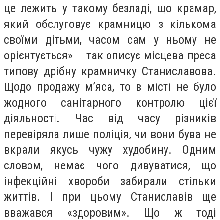
це лежить у такому безладі, що крамар,
який обслуговує крамницю з кількома
своїми дітьми, часом сам у ньому не
орієнтується» – так описує місцева преса
типову дрібну крамничку Станиславова.
Щодо продажу м’яса, то в місті не було
жодного санітарного контролю цієї
діяльності. Час від часу різників
перевіряла лише поліція, чи вони бува не
вкрали якусь чужу худобину. Одним
словом, немає чого дивуватися, що
інфекційні хвороби забирали стільки
життів. І при цьому Станиславів ще
вважався «здоровим». Що ж тоді