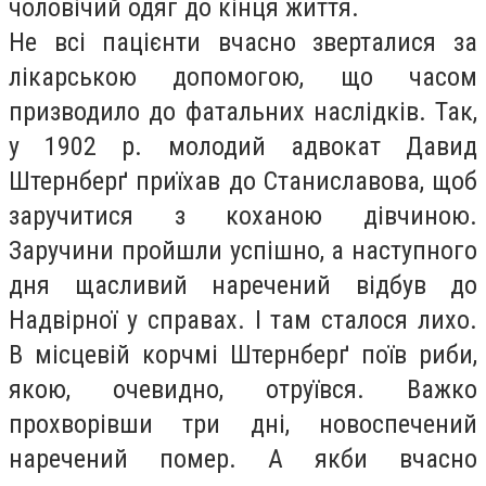
чоловічий одяг до кінця життя.
Не всі пацієнти вчасно зверталися за
лікарською допомогою, що часом
призводило до фатальних наслідків. Так,
у 1902 р. молодий адвокат Давид
Штернберґ приїхав до Станиславова, щоб
заручитися з коханою дівчиною.
Заручини пройшли успішно, а наступного
дня щасливий наречений відбув до
Надвірної у справах. І там сталося лихо.
В місцевій корчмі Штернберґ поїв риби,
якою, очевидно, отруївся. Важко
прохворівши три дні, новоспечений
наречений помер. А якби вчасно