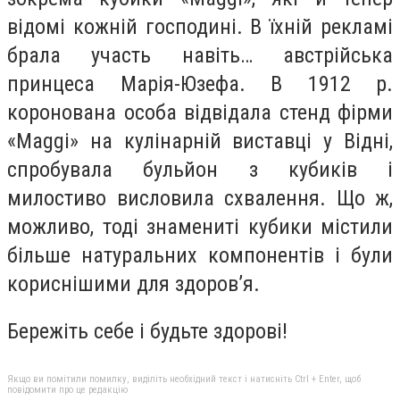
відомі кожній господині. В їхній рекламі
брала участь навіть… австрійська
принцеса Марія-Юзефа. В 1912 р.
коронована особа відвідала стенд фірми
«Maggi» на кулінарній виставці у Відні,
спробувала бульйон з кубиків і
милостиво висловила схвалення. Що ж,
можливо, тоді знамениті кубики містили
більше натуральних компонентів і були
кориснішими для здоров’я.
Бережіть себе і будьте здорові!
Якщо ви помітили помилку, виділіть необхідний текст і натисніть Ctrl + Enter, щоб
повідомити про це редакцію