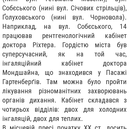
Собєського (нині вул. Січових стрільців),
Ґолуховського (нині вул. Чорновола).
Наприклад, на вул. Собєського, 14
працював рентгенологічний кабінет
доктора Ріхтера. Гордістю міста був
суперсучасний, як на той час,
інгаляційний кабінет доктора
Мондшайна, що знаходився у Пасажі
Гартенберґів. Там можна було пройти
лікування різноманітних захворювань
органів дихання. Кабінет складався з
чотирьох відділів: двох для холодних
інгаляцій, двох для теплих.
В місцевій пресі початку ХХ ст. досить