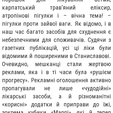
карпатський трав’яний еліксир,
атропінові пігулки і – вічна тема! –
пігулки проти зайвої ваги. Як відомо, і в
наш час багато засобів для схуднення є
небезпечними для споживачів. Судячи з
газетних публікацій, усі ці ліки були
відомими й поширеними в Станиславові.
Очевидно, мешканці стали жертвою
реклами, яка і в ті часи була «рушієм
прогресу». Рекламні оголошення активно
пропагували не лише «чудодійні»
лікарські засоби, а й різноманітні
«корисні» додатки й приправи до їжі,
зокрема кубики «Maggi», які й тепер