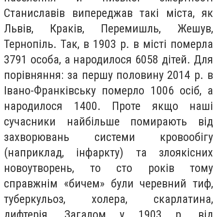
Станиславів випереджав такі міста, як
Львів, Краків, Перемишль, Жешув,
Тернопіль. Так, в 1903 р. в місті померла
3791 особа, а народилося 6058 дітей. Для
порівняння: за першу половину 2014 р. в
Івано-Франківську померло 1006 осіб, а
народилося 1400. Проте якщо наші
сучасники найбільше помирають від
захворювань системи кровообігу
(наприклад, інфаркту) та злоякісних
новоутворень, то сто років тому
справжнім «бичем» були черевний тиф,
туберкульоз, холера, скарлатина,
дифтерія. Загалом у 1903 р. від