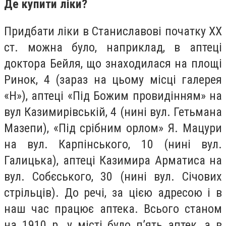
Де купити ліки?
Придбати ліки в Станиславові початку ХХ
ст. можна було, наприклад, в аптеці
доктора Бейля, що знаходилася на площі
Ринок, 4 (зараз на цьому місці галерея
«Н»), аптеці «Під Божим провидінням» на
вул Казимирівській, 4 (нині вул. Гетьмана
Мазепи), «Під срібним орлом» Я. Мацури
на вул. Карпінського, 10 (нині вул.
Галицька), аптеці Казимира Арматиса на
вул. Собєського, 30 (нині вул. Січових
стрільців). До речі, за цією адресою і в
наш час працює аптека. Всього станом
на 1910 р. у місті було п’ять аптек, а в