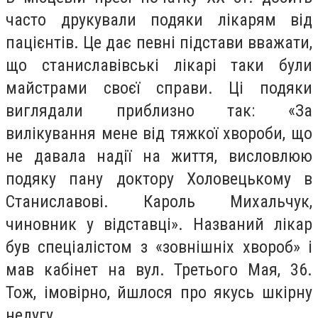
часто друкували подяки лікарям від
пацієнтів. Це дає певні підстави вважати,
що станиславівські лікарі таки були
майстрами своєї справи. Ці подяки
виглядали приблизно так: «За
вилікування мене від тяжкої хвороби, що
не давала надії на життя, висловлюю
подяку пану доктору Холовецькому в
Станиславові. Кароль Михальчук,
чиновник у відставці». Названий лікар
був спеціалістом з «зовнішніх хвороб» і
мав кабінет на вул. Третього Мая, 36.
Тож, імовірно, йшлося про якусь шкірну
недугу.