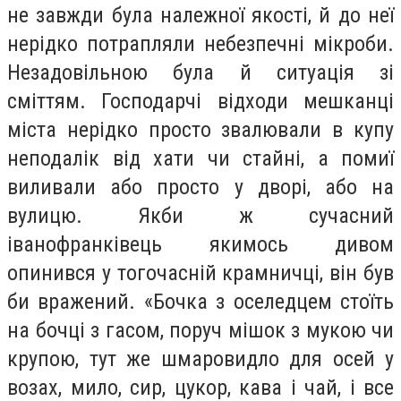
не завжди була належної якості, й до неї
нерідко потрапляли небезпечні мікроби.
Незадовільною була й ситуація зі
сміттям. Господарчі відходи мешканці
міста нерідко просто звалювали в купу
неподалік від хати чи стайні, а помиї
виливали або просто у дворі, або на
вулицю. Якби ж сучасний
іванофранківець якимось дивом
опинився у тогочасній крамничці, він був
би вражений. «Бочка з оселедцем стоїть
на бочці з гасом, поруч мішок з мукою чи
крупою, тут же шмаровидло для осей у
возах, мило, сир, цукор, кава і чай, і все