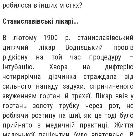
робилося в інших містах?
Станиславівські лікарі…
В лютому 1900 р. станиславівський
дитячий лікар Воднєцький провів
рідкісну на той час процедуру –
інтубацію. Хвора на дифтерію
чотирирічна дівчинка страждала від
сильного нападу задухи, спричиненого
звуженням гортані й трахеї. Лікар ввів у
гортань золоту трубку через рот, не
роблячи розтину на шиї, як це тоді було
прийнято в медичній практиці. Життя
маленької пацієнтки було врятовано. В