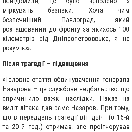
повідомили, це було зроблено з
міркувань безпеки. Хоча чим
безпечніший Павлоград, який
розташований до фронту за якихось 100
кілометрів від Дніпропетровська, я не
розумію».
Після трагедії – підвищення
«Головна стаття обвинувачення генерала
Назарова – це службове недбальство, що
спричинило важкі наслідки. Наказ на
виліт літака дав саме Назаров. При тому,
що в переддень трагедії він двічі (о 16-й
та 20-й год.) отримав, але проігнорував