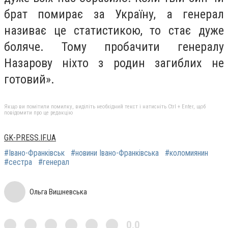
брат помирає за Україну, а генерал
називає це статистикою, то стає дуже
боляче. Тому пробачити генералу
Назарову ніхто з родин загиблих не
готовий».
Якщо ви помітили помилку, виділіть необхідний текст і натисніть Ctrl + Enter, щоб
повідомити про це редакцію
GK-PRESS.IF.UA
#Івано-Франківськ
#новини Івано-Франківська
#коломиянин
#сестра
#генерал
Ольга Вишневська
0,0