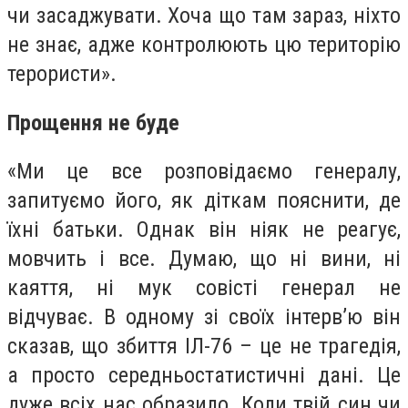
чи засаджувати. Хоча що там зараз, ніхто
не знає, адже контролюють цю територію
терористи».
Прощення не буде
«Ми це все розповідаємо генералу,
запитуємо його, як діткам пояснити, де
їхні батьки. Однак він ніяк не реагує,
мовчить і все. Думаю, що ні вини, ні
каяття, ні мук совісті генерал не
відчуває. В одному зі своїх інтерв’ю він
сказав, що збиття ІЛ-76 – це не трагедія,
а просто середньостатистичні дані. Це
дуже всіх нас образило. Коли твій син чи