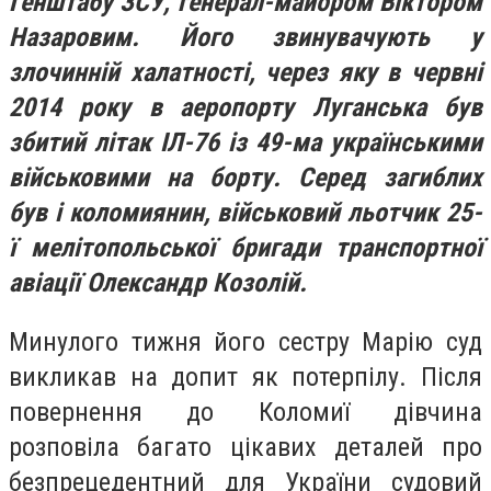
Генштабу ЗСУ, генерал-майором Віктором
Назаровим. Його звинувачують у
злочинній халатності, через яку в червні
2014 року в аеропорту Луганська був
збитий літак ІЛ-76 із 49-ма українськими
військовими на борту. Серед загиблих
був і коломиянин, військовий льотчик 25-
ї мелітопольської бригади транспортної
авіації Олександр Козолій.
Минулого тижня його сестру Марію суд
викликав на допит як потерпілу. Після
повернення до Коломиї дівчина
розповіла багато цікавих деталей про
безпрецедентний для України судовий