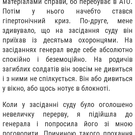
матеріалами справи, бо перебуває в АТО.
Потім у нього начебто стався
гіпертонічний криз. По-друге, мене
здивувало, що на засідання суду він
приїхав із десятьма охоронцями. На
засіданнях генерал веде себе абсолютно
спокійно і беземоційно. На родичів
загиблих солдатів він зовсім не дивиться
і з ними не спілкується. Він або дивиться
у вікно, або щось нотує в блокноті.
Коли у засіданні суду було оголошено
невеличку перерву, я підійшла до
генерала і попросила його зі мною
поговорити. Причиною такого прохання