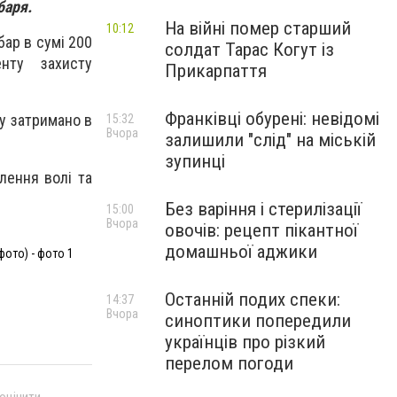
баря.
На війні помер старший
10:12
бар в сумі 200
солдат Тарас Когут із
нту захисту
Прикарпаття
Франківці обурені: невідомі
ку затримано в
15:32
Вчора
залишили "слід" на міській
зупинці
лення волі та
Без варіння і стерилізації
15:00
Вчора
овочів: рецепт пікантної
домашньої аджики
фото) - фото 1
Останній подих спеки:
14:37
Вчора
синоптики попередили
українців про різкий
перелом погоди
 оцінити