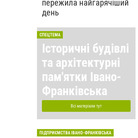
пережила найгарячіший
день
СПЕЦТЕМА
Історичні будівлі
та архітектурні
пам'ятки Івано-
Франківська
Всі матеріали тут
ПІДПРИЄМСТВА ІВАНО-ФРАНКІВСЬКА