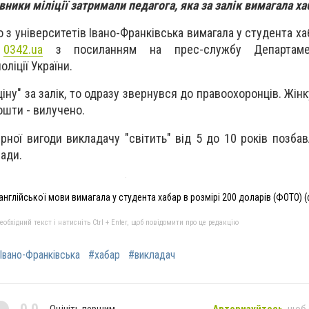
вники міліції затримали педагога, яка за залік вимагала ха
 з університетів Івано-Франківська вимагала у студента ха
є
0342.ua
з посиланням на прес-службу Департаме
ліції України.
іну" за залік, то одразу звернувся до правоохоронців. Жін
ошти - вилучено.
ної вигоди викладачу "світить" від 5 до 10 років позбав
сади.
нглійської мови вимагала у студента хабар в розмірі 200 доларів (ФОТО) (
бхідний текст і натисніть Ctrl + Enter, щоб повідомити про це редакцію
Івано-Франківська
#хабар
#викладач
Оцініть першим
Авторизуйтесь
, щоб