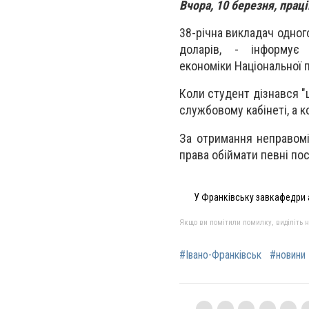
Вчора, 10 березня, праці
38-річна викладач одного
доларів, - інформу
економіки Національної по
Коли студент дізнався "ц
службовому кабінеті, а к
За отримання неправомір
права обіймати певні по
У Франківську завкафедри а
Якщо ви помітили помилку, виділіть нео
#Івано-Франківськ
#новини 