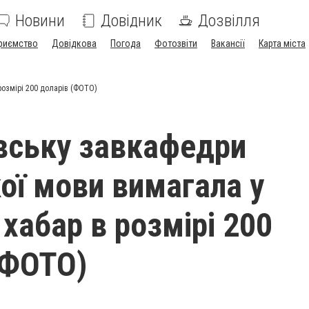
Новини
Довідник
Дозвілля
риємство
Довідкова
Погода
Фотозвіти
Вакансії
Карта міста
розмірі 200 доларів (ФОТО)
вську завкафедри
кої мови вимагала у
хабар в розмірі 200
(ФОТО)