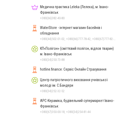
Медична практика Leleka (Лелека), м. Івано-
Франківськ
+380(66)382-40-80
WaterStore - інтернет магазин басейнів і
обладнання
+380(44)502-01-02, +380(66)777-78-42, +380(67)777-82-19, +380(67)890-80-80, +380(73)890-80-80, +380(44)502-01-03
КП«Полігон» (сміттєвий полігон, відлов тварин)
м. Івано-Франківськ
+380(34)250-73-88
hotline.finance: Сервіс Онлайн Страхування
Центр патріотичного виховання учнівської
молоді ім. С.Бандери
+380(34)252-32-52
АРС-Кераміка, будівельний супермаркет Івано-
Франківськ
+380(67)350-00-18, +380(34)254-81-44