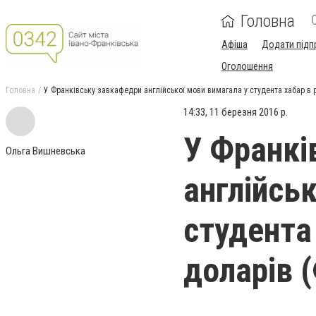
Головна
Афіша
Додати підп
Оголошення
Головна
У Франківську завкафедри англійської мови вимагала у студента хабар в 
14:33, 11 березня 2016 р.
У Франкі
Ольга Вишневська
англійсь
студента 
доларів 