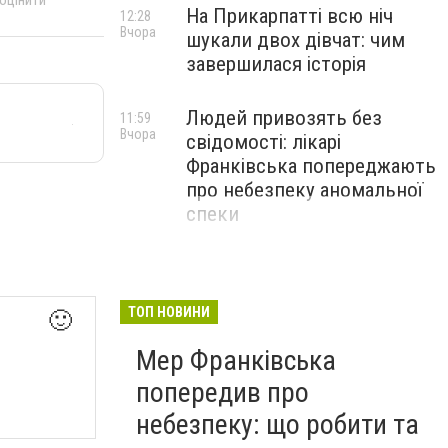
На Прикарпатті всю ніч
12:28
Вчора
шукали двох дівчат: чим
завершилася історія
Людей привозять без
11:59
Вчора
свідомості: лікарі
Франківська попереджають
про небезпеку аномальної
спеки
ТОП НОВИНИ
🙂
Мер Франківська
попередив про
небезпеку: що робити та