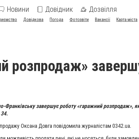
Новини
Довідник
Дозвілля
риємство
Довідкова
Погода
Фотозвіти
Вакансії
Карта міста
й розпродаж» заверш
вано-Франківську завершує роботу «гаражний розпродаж», я
 34.
зпродажу Оксана Довга повідомила журналістам 0342.ua.
и можливість продати речі, які не носяться, були замовлен