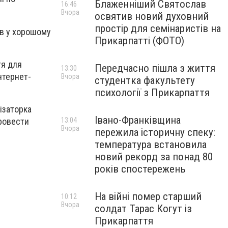
Блаженніший Святослав
16:46
Вчора
освятив новий духовний
простір для семінаристів на
ув у хорошому
Прикарпатті (ФОТО)
тя для
Передчасно пішла з життя
13:30
Інтернет-
Вчора
студентка факультету
психології з Прикарпаття
ізаторка
Івано-Франківщина
провести
13:04
Вчора
пережила історичну спеку:
температура встановила
новий рекорд за понад 80
років спостережень
На війні помер старший
10:12
Вчора
солдат Тарас Когут із
Прикарпаття