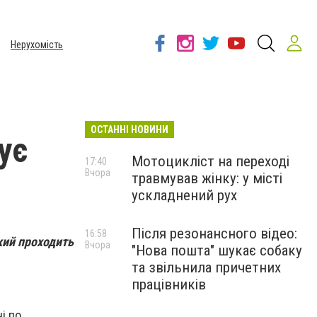
Нерухомість
ОСТАННІ НОВИНИ
ує
Мотоцикліст на переході
17:40
Вчора
травмував жінку: у місті
ускладнений рух
Після резонансного відео:
16:58
кий проходить
Вчора
"Нова пошта" шукає собаку
та звільнила причетних
працівників
і по