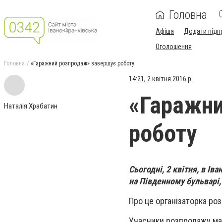
Головна
Афіша
Додати підп
Оголошення
Головна
«Гаражний розпродаж» завершує роботу
14:21, 2 квітня 2016 р.
«Гаражни
Наталія Храбатин
роботу
Сьогодні, 2 квітня, в І
на Південному бульварі,
Про це організаторка ро
Учасники розпродажу мал