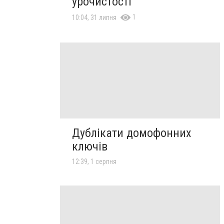
урочистості
1
10:04, 31 липня
Дублікати домофонних
ключів
12:39, 1 серпня