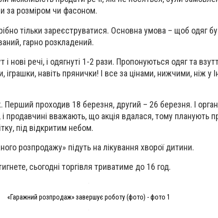
ли за розміром чи фасоном.
трібно тільки зареєструватися. Основна умова – щоб одяг б
ваний, гарно розкладений.
т і нові речі, і одягнуті 1-2 рази. Пропонуються одяг та взут
, іграшки, навіть прянички! І все за цінами, нижчими, ніж у 
. Перший проходив 18 березня, другий – 26 березня. І орган
 і продавчині вважають, що акція вдалася, тому планують 
тку, під відкритим небом.
ного розпродажу» підуть на лікування хворої дитини.
игнете, сьогодні торгівля триватиме до 16 год.
«Гаражний розпродаж» завершує роботу (фото) - фото 1