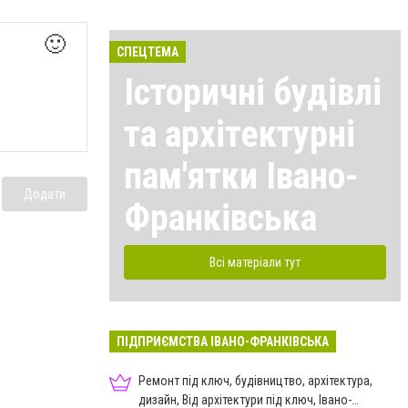
🙂
СПЕЦТЕМА
Історичні будівлі
та архітектурні
пам'ятки Івано-
Додати
Франківська
Всі матеріали тут
ПІДПРИЄМСТВА ІВАНО-ФРАНКІВСЬКА
Ремонт під ключ, будівництво, архітектура,
дизайн, Від архітектури під ключ, Івано-