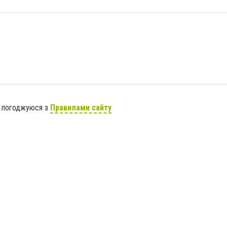
я погоджуюся з
Правилами сайту