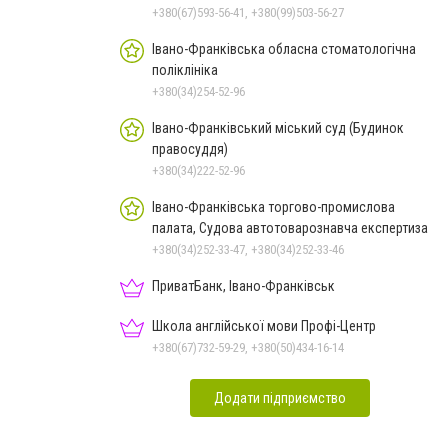
Франківськ
+380(67)593-56-41, +380(99)503-56-27
Івано-Франківська обласна стоматологічна
поліклініка
+380(34)254-52-96
Івано-Франківський міський суд (Будинок
правосуддя)
+380(34)222-52-96
Івано-Франківська торгово-промислова
палата, Судова автотоварознавча експертиза
+380(34)252-33-47, +380(34)252-33-46
ПриватБанк, Івано-Франківськ
Школа англійської мови Профі-Центр
+380(67)732-59-29, +380(50)434-16-14
Додати підприємство