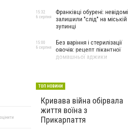
Франківці обурені: невідомі
15:32
6 серпня
залишили "слід" на міській
зупинці
Без варіння і стерилізації
15:00
6 серпня
овочів: рецепт пікантної
домашньої аджики
ТОП НОВИНИ
Кривава війна обірвала
життя воїна з
 оцінити
Прикарпаття