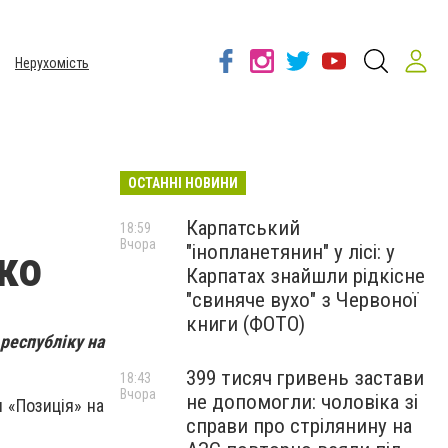
Нерухомість
ОСТАННІ НОВИНИ
Карпатський
18:59
Вчора
"інопланетянин" у лісі: у
ко
Карпатах знайшли рідкісне
"свиняче вухо" з Червоної
книги (ФОТО)
 республіку на
399 тисяч гривень застави
18:43
Вчора
не допомогли: чоловіка зі
 «Позиція» на
справи про стрілянину на