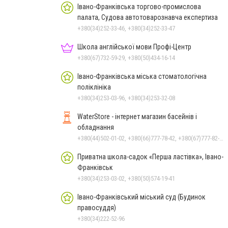
Івано-Франківська торгово-промислова
палата, Судова автотоварознавча експертиза
+380(34)252-33-46, +380(34)252-33-47
Школа англійської мови Профі-Центр
+380(67)732-59-29, +380(50)434-16-14
Івано-Франківська міська стоматологічна
поліклініка
+380(34)253-03-96, +380(34)253-32-08
WaterStore - інтернет магазин басейнів і
обладнання
+380(44)502-01-02, +380(66)777-78-42, +380(67)777-82-19, +380(67)890-80-80, +380(73)890-80-80, +380(44)502-01-03
Приватна школа-садок «Перша ластівка», Івано-
Франківськ
+380(34)253-03-02, +380(50)574-19-41
Івано-Франківський міський суд (Будинок
правосуддя)
+380(34)222-52-96