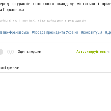
Серед фігурантів офшорного скандалу міститься і пріз
ра Порошенка.
бхідний текст і натисніть Ctrl + Enter, щоб повідомити про це редакцію
Івано-Франківська
#посада президента України
#конституція
#Де
0,0
Оцініть першим
Авторизируйтесь
, ч
 наші джерела