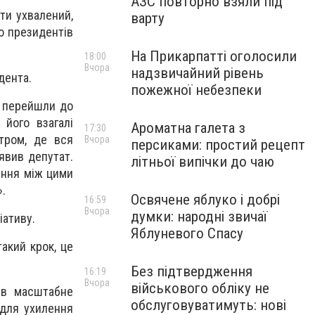
АЗС повторно взяли під
ти ухвалений,
варту
о президентів
На Прикарпатті оголосили
18:00
Вчора
надзвичайний рівень
дента.
пожежної небезпеки
і перейшли до
 його взагалі
Ароматна галета з
17:30
стром, де вся
Вчора
персиками: простий рецепт
аявив депутат.
літньої випічки до чаю
яння між цими
».
Освячене яблуко і добрі
16:59
Вчора
думки: народні звичаї
іативу.
Яблуневого Спасу
такий крок, це
Без підтвердження
16:19
Вчора
військового обліку не
вав масштабне
обслуговуватимуть: нові
 для ухилення