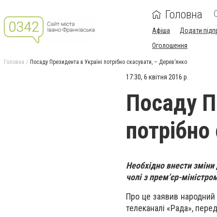
Головна
Афіша
Додати підп
Оголошення
Головна
Посаду Президента в Україні потрібно скасувати, – Дерев’янко
17:30, 6 квітня 2016 р.
Посаду П
потрібно
Необхідно внести зміни 
чолі з прем’єр-міністро
Про це заявив народний 
телеканалі «Рада», пере