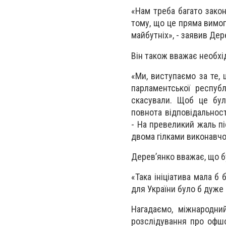
«Нам треба багато закон
тому, що це пряма вимог
майбутніх», - заявив Дер
Він також вважає необхід
«Ми, виступаємо за те, 
парламентської республ
скасували. Щоб це бул
повнота відповідальності
- На превеликий жаль п
двома гілками виконавчої
Дерев’янко вважає, що б
«Така ініціатива мала б
для України було б дуже
Нагадаємо, міжнародний
розслідування про офшо