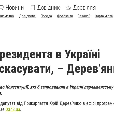
Новини
Довідник
Дозвілля
риємство
Довідкова
Погода
Фотозвіти
Вакансії
Карта міста
резидента в Україні
 скасувати, – Дерев’ян
до Конституції, які б запровадили в Україні парламентську
м.
депутат від Прикарпаття Юрій Дерев’янко в ефірі програми
дає
0342.ua
.