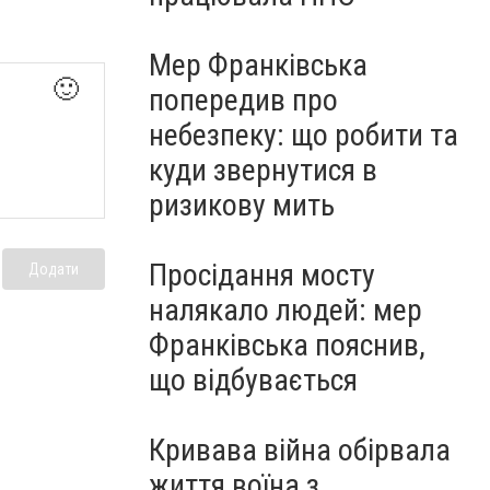
Мер Франківська
🙂
попередив про
небезпеку: що робити та
куди звернутися в
ризикову мить
Просідання мосту
Додати
налякало людей: мер
Франківська пояснив,
що відбувається
Кривава війна обірвала
життя воїна з