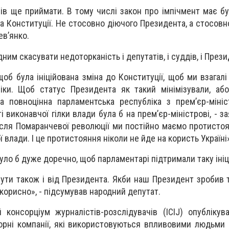
ів ще приймати. В тому числі закон про імпічмент має бу
а Конституції. Не стосовно діючого Президента, а стосовн
ев’янко.
ним скасувати недоторканість і депутатів, і суддів, і Прези
щоб була ініційована зміна до Конституції, щоб ми взагал
іки. Щоб статус Президента як такий мінімізували, або
а повноцінна парламентська республіка з прем’єр-міні
 виконавчої гілки влади була б на прем’єр-міністрові, - з
ісля Помаранчевої революції ми постійно маємо протисто
 влади. І це протистояння ніколи не йде на користь Україні
уло б дуже доречно, щоб парламентарі підтримали таку ініц
 бути також і від Президента. Якби наш Президент зробив 
 корисно», - підсумував народний депутат.
 консорціум журналістів-розслідувачів (ICIJ) опубліку
рні компанії, які використовуються впливовими людьми