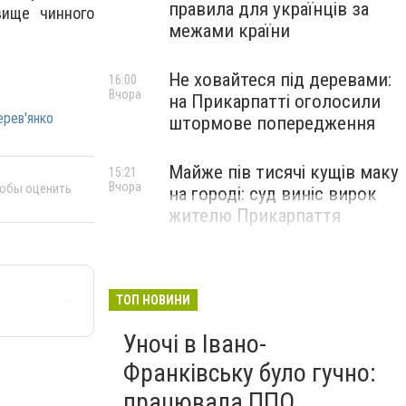
правила для українців за
вище чинного
межами країни
Не ховайтеся під деревами:
16:00
Вчора
на Прикарпатті оголосили
рев'янко
штормове попередження
Майже пів тисячі кущів маку
15:21
Вчора
тобы оценить
на городі: суд виніс вирок
жителю Прикарпаття
ТОП НОВИНИ
Уночі в Івано-
Франківську було гучно:
працювала ППО