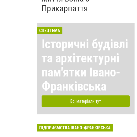
Прикарпаття
СПЕЦТЕМА
Історичні будівлі
та архітектурні
пам'ятки Івано-
Франківська
Всі матеріали тут
ПІДПРИЄМСТВА ІВАНО-ФРАНКІВСЬКА