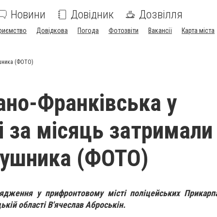
Новини
Довідник
Дозвілля
риємство
Довідкова
Погода
Фотозвіти
Вакансії
Карта міста
ушника (ФОТО)
вано-Франківська у
і за місяць затримали
рушника (ФОТО)
рядження у прифронтовому місті поліцейських Прикарпа
кій області В'ячеслав Аброськін.