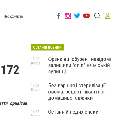
Нерухомість
ОСТАННІ НОВИНИ
Франківці обурені: невідомі
15:32
Вчора
залишили "слід" на міській
 172
зупинці
Без варіння і стерилізації
15:00
Вчора
овочів: рецепт пікантної
домашньої аджики
ття привітав
Останній подих спеки:
14:37