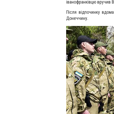
іванофранківцю вручив В
Після відпочинку вдома
Донеччину.