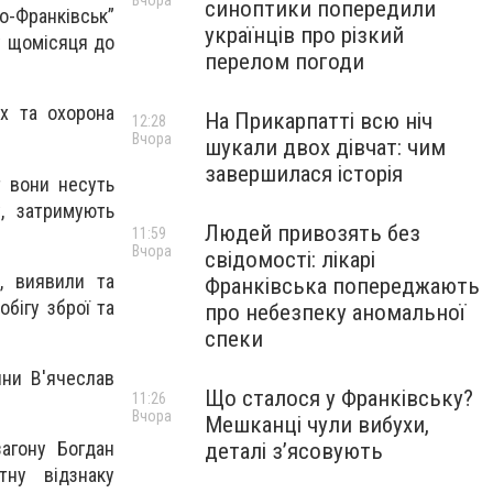
Вчора
синоптики попередили
о-Франківськ”
українців про різкий
у щомісяця до
перелом погоди
х та охорона
На Прикарпатті всю ніч
12:28
Вчора
шукали двох дівчат: чим
завершилася історія
т вони несуть
, затримують
Людей привозять без
11:59
Вчора
свідомості: лікарі
, виявили та
Франківська попереджають
обігу зброї та
про небезпеку аномальної
спеки
ини В'ячеслав
Що сталося у Франківську?
11:26
Вчора
Мешканці чули вибухи,
агону Богдан
деталі з’ясовують
ну відзнаку