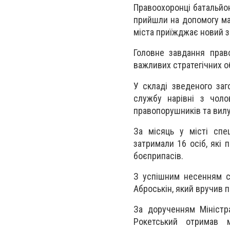
Правоохоронці батальйон
прийшли на допомогу ма
міста приїжджає новий за
Головне завдання прав
важливих стратегічних об
У складі зведеного заг
службу нарівні з чоло
правопорушників та вил
За місяць у місті спе
затримали 16 осіб, які 
боєприпасів.
З успішним несенням сл
Аброськін, який вручив п
За дорученням Міністр
Рокетський отримав 