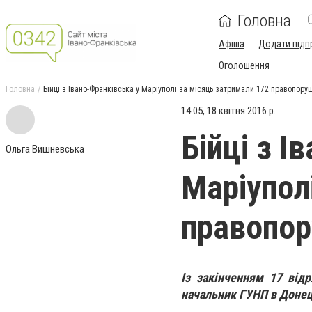
Головна
Афіша
Додати підп
Оголошення
Головна
Бійці з Івано-Франківська у Маріуполі за місяць затримали 172 правопор
14:05, 18 квітня 2016 р.
Бійці з І
Ольга Вишневська
Маріупол
правопо
Із закінченням 17 від
начальник ГУНП в Донець