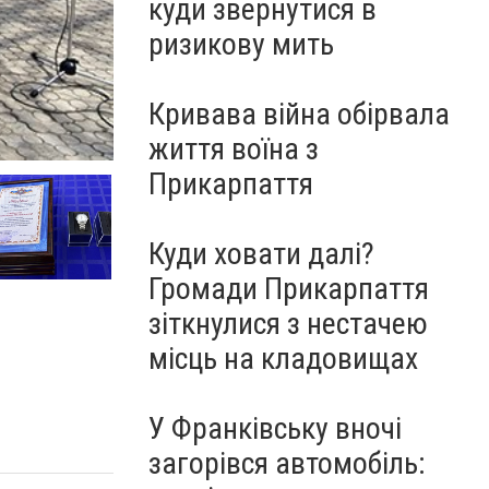
куди звернутися в
ризикову мить
Кривава війна обірвала
Бійці з Івано-Франківська у Маріуполі за місяць з
життя воїна з
Прикарпаття
Куди ховати далі?
Громади Прикарпаття
зіткнулися з нестачею
місць на кладовищах
У Франківську вночі
загорівся автомобіль: