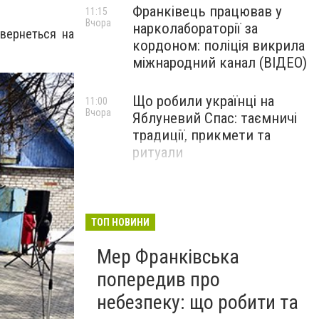
Франківець працював у
11:15
Вчора
нарколабораторії за
овернеться на
кордоном: поліція викрила
міжнародний канал (ВІДЕО)
Що робили українці на
11:00
Вчора
Яблуневий Спас: таємничі
традиції, прикмети та
ритуали
ТОП НОВИНИ
Мер Франківська
попередив про
небезпеку: що робити та