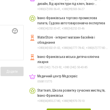
дизайн, Від архітектури під ключ, Івано-
Франківськ
+380(67)593-56-41, +380(99)503-56-27
Івано-Франківська торгово-промислова
палата, Судова автотоварознавча експертиза
+380(34)252-33-47, +380(34)252-33-46
🙂
WaterStore - інтернет магазин басейнів і
обладнання
+380(44)502-01-02, +380(66)777-78-42, +380(67)777-82-19, +380(67)890-80-80, +380(73)890-80-80, +380(44)502-01-03
Івано-Франківська міська дитяча клінічна
лікарня
+380 (342) 75-23-92, +380 (342) 50-43-85
Додати
Медичний центр Медсервіс
0508115775
Star team, Школа розвитку сучасних мистецтв,
Івано-Франківськ
+380(66)855-27-80, +380(98)970-70-10