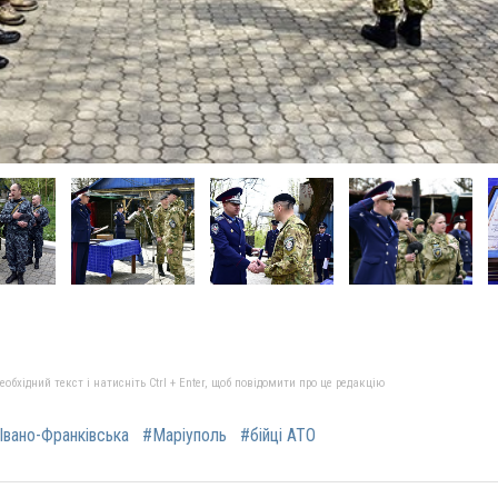
бхідний текст і натисніть Ctrl + Enter, щоб повідомити про це редакцію
Івано-Франківська
#Маріуполь
#бійці АТО