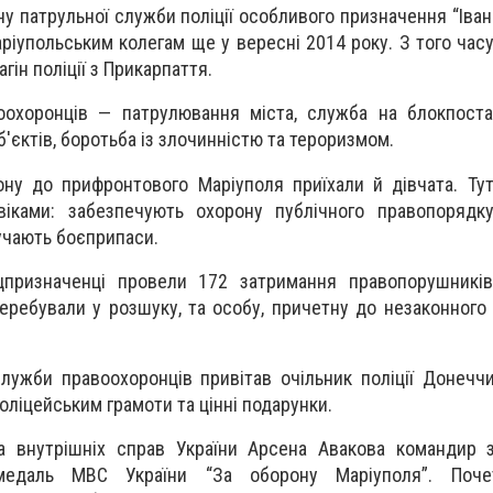
у патрульної служби поліції особливого призначення “Іван
ріупольським колегам ще у вересні 2014 року. З того час
гін поліції з Прикарпаття.
оохоронців — патрулювання міста, служба на блокпоста
'єктів, боротьба із злочинністю та тероризмом.
ону до прифронтового Маріуполя приїхали й дівчата. Ту
віками: забезпечують охорону публічного правопорядку
учають боєприпаси.
цпризначенці провели 172 затримання правопорушників
перебували у розшуку, та особу, причетну до незаконного 
ужби правоохоронців привітав очільник поліції Донечч
оліцейським грамоти та цінні подарунки.
а внутрішніх справ України Арсена Авакова командир з
медаль МВС України “За оборону Маріуполя”. Почет