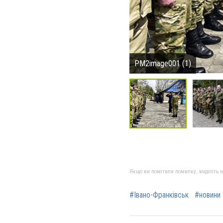
PM2image001 (1)
Якщо ви помітили помилку, виділіть нео
#Івано-Франківськ
#новини 