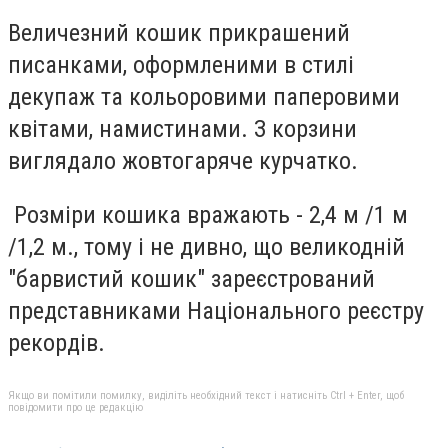
Величезний кошик прикрашений
писанками, оформленими в стилі
декупаж та кольоровими паперовими
квітами, намистинами. З корзини
виглядало жовтогаряче курчатко.
Розміри кошика вражають - 2,4 м /1 м
/1,2 м., тому і не дивно, що великодній
"барвистий кошик" зареєстрований
представниками Національного реєстру
рекордів.
Якщо ви помітили помилку, виділіть необхідний текст і натисніть Ctrl + Enter, щоб
повідомити про це редакцію