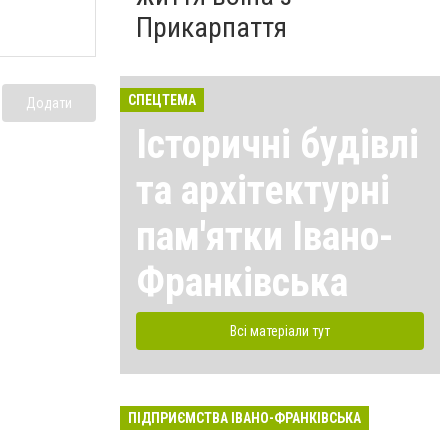
Прикарпаття
СПЕЦТЕМА
Додати
Історичні будівлі
та архітектурні
пам'ятки Івано-
Франківська
Всі матеріали тут
ПІДПРИЄМСТВА ІВАНО-ФРАНКІВСЬКА