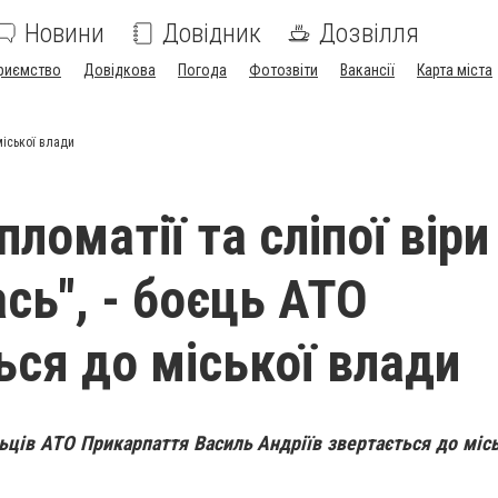
Новини
Довідник
Дозвілля
риємство
Довідкова
Погода
Фотозвіти
Вакансії
Карта міста
міської влади
ломатії та сліпої віри
сь", - боєць АТО
ься до міської влади
ьців АТО Прикарпаття Василь Андріїв звертається до місь