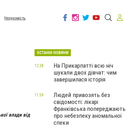
Нерухомість
ОСТАННІ НОВИНИ
На Прикарпатті всю ніч
12:28
шукали двох дівчат: чим
завершилася історія
Людей привозять без
11:59
свідомості: лікарі
Франківська попереджають
кої влади від
про небезпеку аномальної
спеки