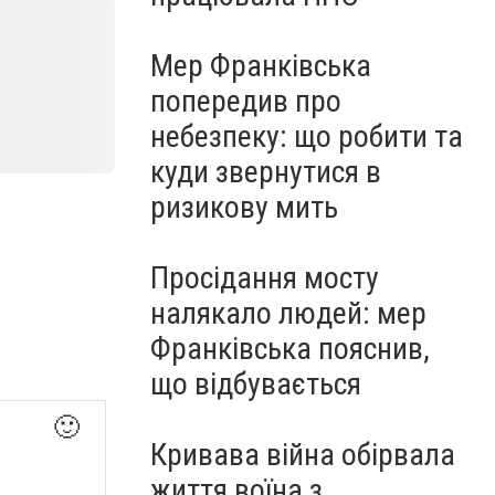
Мер Франківська
попередив про
небезпеку: що робити та
куди звернутися в
ризикову мить
Просідання мосту
налякало людей: мер
Франківська пояснив,
що відбувається
🙂
Кривава війна обірвала
життя воїна з