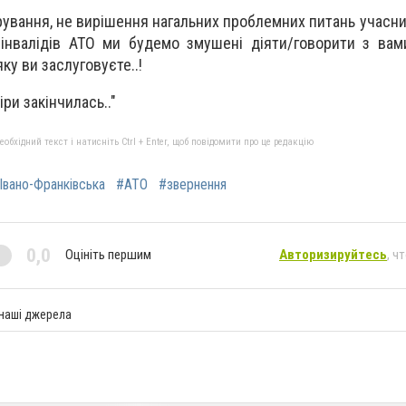
рування, не вирішення нагальних проблемних питань учасни
 інвалідів АТО ми будемо змушені діяти/говорити з ва
ку ви заслуговуєте..!
іри закінчилась.."
бхідний текст і натисніть Ctrl + Enter, щоб повідомити про це редакцію
Івано-Франківська
#АТО
#звернення
0,0
Оцініть першим
Авторизируйтесь
, ч
 наші джерела