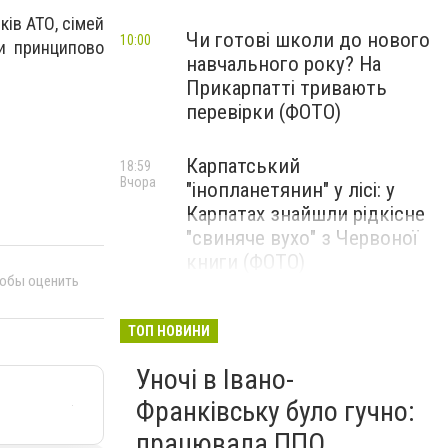
ків АТО, сімей
Чи готові школи до нового
10:00
ми принципово
навчального року? На
Прикарпатті тривають
перевірки (ФОТО)
Карпатський
18:59
Вчора
"інопланетянин" у лісі: у
Карпатах знайшли рідкісне
"свиняче вухо" з Червоної
книги (ФОТО)
тобы оценить
ТОП НОВИНИ
Уночі в Івано-
Франківську було гучно:
працювала ППО