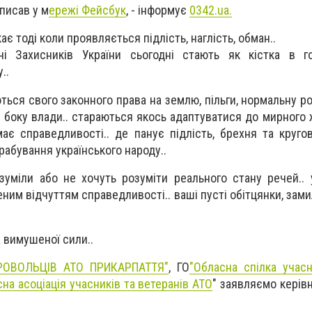
писав у м
ережі Фейсбук
, - інформує
0342.ua.
ає тоді коли проявляється підлість, наглість, обман..
чі Захисників України сьогодні стають як кістка в г
..
ься свого законного права на землю, пільги, нормальну ро
боку влади.. стараються якось адаптуватися до мирного ж
ає справедливості.. де панує підлість, брехня та кругов
абування українського народу..
уміли або не хочуть розуміти реального стану речей..
еним відчуттям справедливості.. ваші пусті обітцянки, за
а вимушеної сили..
РОВОЛЬЦІВ АТО ПРИКАРПАТТЯ"
, ГО
"Обласна спілка учасн
на асоціація учасників та ветеранів АТО
" заявляємо керів