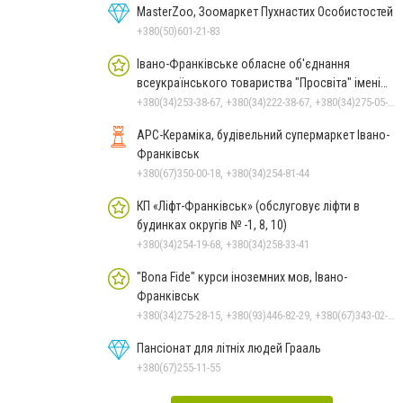
MasterZoo, Зоомаркет Пухнастих Особистостей
+380(50)601-21-83
Івано-Франківське обласне об'єднання
всеукраїнського товариства "Просвіта" імені
Тараса Шевченка
+380(34)253-38-67, +380(34)222-38-67, +380(34)275-05-86
АРС-Кераміка, будівельний супермаркет Івано-
Франківськ
+380(67)350-00-18, +380(34)254-81-44
КП «Ліфт-Франківськ» (обслуговує ліфти в
будинках округів № -1, 8, 10)
+380(34)254-19-68, +380(34)258-33-41
"Bona Fide" курси іноземних мов, Івано-
Франківськ
+380(34)275-28-15, +380(93)446-82-29, +380(67)343-02-99, +380(95)789-88-14
Пансіонат для літніх людей Грааль
+380(67)255-11-55