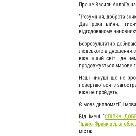
Про це Василь Андріїв на
"Розуміння, доброта зник
Два роки війни.. тися
відгодованому чиновнику
Безрезультатно добивают
людського відношення з 
вже інший світ.. де нем
продовжується масове гр
Наші чинуші ще не зроз
повертаються із загостр
вже не пройдуть..
Є мова дипломатії, і мов
Від імені "
СПІЛКА ДОБ
"Івано-Франківська облас
міста: