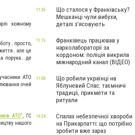
Що сталося у Франківську?
11:26
Мешканці чули вибухи,
деталі з’ясовують
орлі кожному
Франківець працював у
11:15
боту.. просто,
нарколабораторії за
иття.. але це
кордоном: поліція викрила
а порука.. де
міжнародний канал (ВІДЕО)
 учасники АТО
Що робили українці на
11:00
милювання очей
Яблуневий Спас: таємничі
традиції, прикмети та
ритуали
иків АТО"
, ГС
Спалах небезпечної хвороби
10:24
ництву нашого
на Прикарпатті: що потрібно
зробити вже зараз