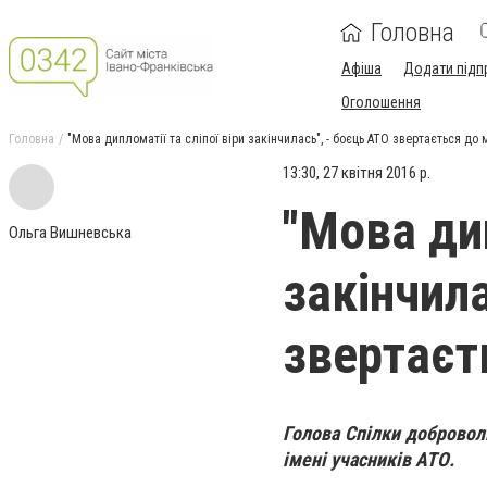
Головна
Афіша
Додати підп
Оголошення
Головна
"Мова дипломатії та сліпої віри закінчилась", - боєць АТО звертається до 
13:30, 27 квітня 2016 р.
"Мова дип
Ольга Вишневська
закінчила
звертаєт
Голова Спілки добровол
імені учасників АТО.