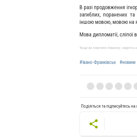
В разі продовження ігно
загиблих, поранених та
іншою мовою, мовою на я
Мова дипломатії, сліпої в
Якщо ви помітили помилку, виділіть нео
#Івано-Франківськ
#новини 
Поділіться та підписуйтесь на