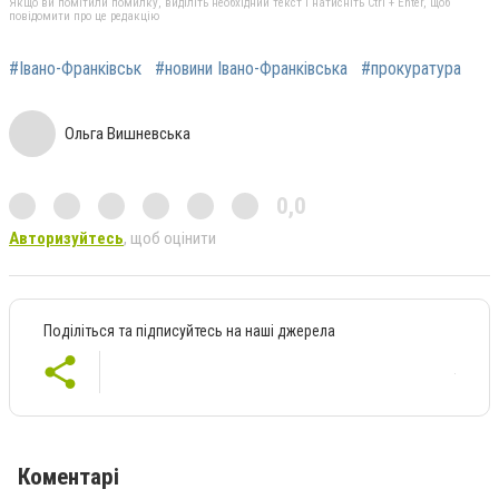
Якщо ви помітили помилку, виділіть необхідний текст і натисніть Ctrl + Enter, щоб
повідомити про це редакцію
#Івано-Франківськ
#новини Івано-Франківська
#прокуратура
Ольга Вишневська
0,0
Авторизуйтесь
, щоб оцінити
Поділіться та підписуйтесь на наші джерела
Коментарі