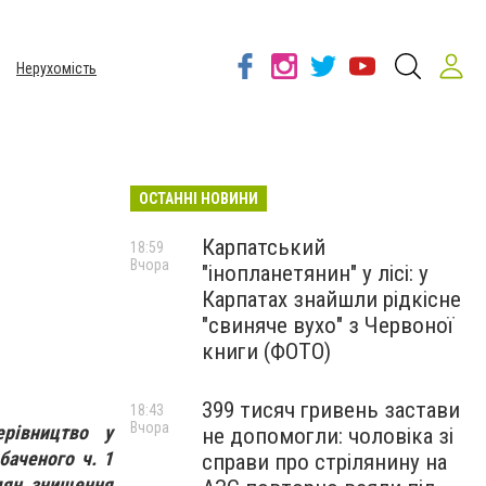
Нерухомість
ОСТАННІ НОВИНИ
Карпатський
18:59
Вчора
"інопланетянин" у лісі: у
Карпатах знайшли рідкісне
"свиняче вухо" з Червоної
книги (ФОТО)
399 тисяч гривень застави
18:43
Вчора
ерівництво у
не допомогли: чоловіка зі
баченого ч. 1
справи про стрілянину на
дян, знищення