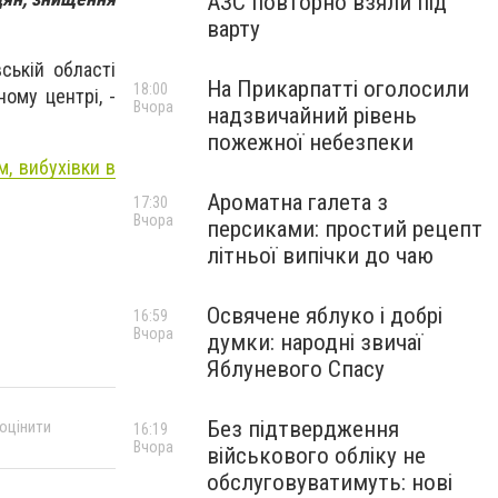
АЗС повторно взяли під
варту
вській області
На Прикарпатті оголосили
18:00
ному центрі, -
Вчора
надзвичайний рівень
пожежної небезпеки
м, вибухівки в
Ароматна галета з
17:30
Вчора
персиками: простий рецепт
літньої випічки до чаю
Освячене яблуко і добрі
16:59
Вчора
думки: народні звичаї
Яблуневого Спасу
Без підтвердження
 оцінити
16:19
Вчора
військового обліку не
обслуговуватимуть: нові