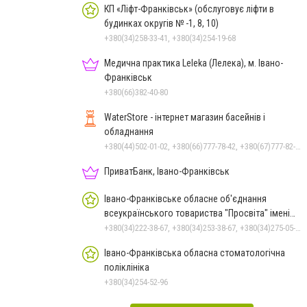
КП «Ліфт-Франківськ» (обслуговує ліфти в
будинках округів № -1, 8, 10)
+380(34)258-33-41, +380(34)254-19-68
Медична практика Leleka (Лелека), м. Івано-
Франківськ
+380(66)382-40-80
WaterStore - інтернет магазин басейнів і
обладнання
+380(44)502-01-02, +380(66)777-78-42, +380(67)777-82-19, +380(67)890-80-80, +380(73)890-80-80, +380(44)502-01-03
ПриватБанк, Івано-Франківськ
Івано-Франківське обласне об'єднання
всеукраїнського товариства "Просвіта" імені
Тараса Шевченка
+380(34)222-38-67, +380(34)253-38-67, +380(34)275-05-86
Івано-Франківська обласна стоматологічна
поліклініка
+380(34)254-52-96