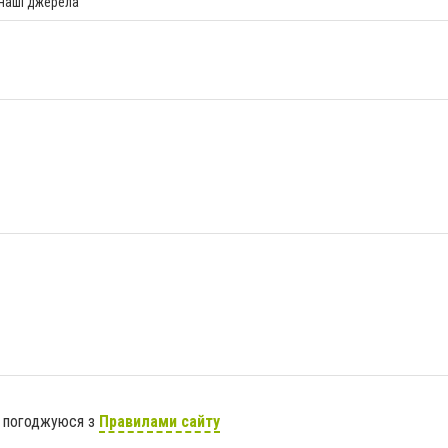
 наші джерела
я погоджуюся з
Правилами сайту