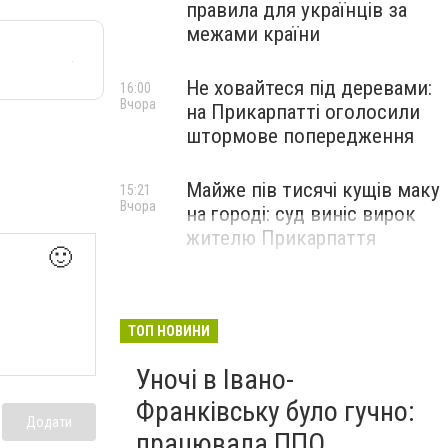
правила для українців за
межами країни
Не ховайтеся під деревами:
16:00
Вчора
на Прикарпатті оголосили
штормове попередження
Майже пів тисячі кущів маку
15:21
Вчора
на городі: суд виніс вирок
жителю Прикарпаття
🙂
ТОП НОВИНИ
Уночі в Івано-
Франківську було гучно:
Додати
працювала ППО