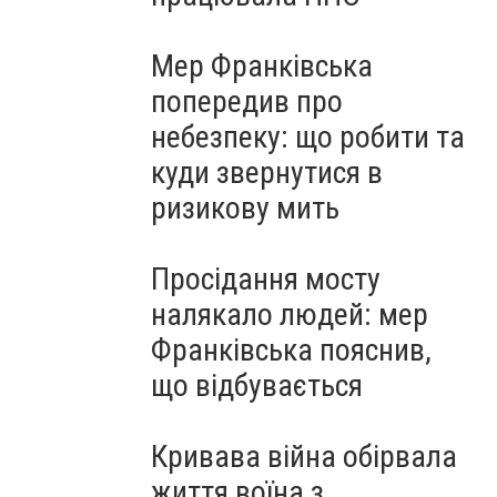
Мер Франківська
попередив про
небезпеку: що робити та
куди звернутися в
ризикову мить
Просідання мосту
налякало людей: мер
Франківська пояснив,
що відбувається
Кривава війна обірвала
життя воїна з