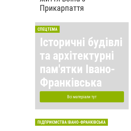
Прикарпаття
СПЕЦТЕМА
Історичні будівлі
та архітектурні
пам'ятки Івано-
Франківська
Всі матеріали тут
ПІДПРИЄМСТВА ІВАНО-ФРАНКІВСЬКА