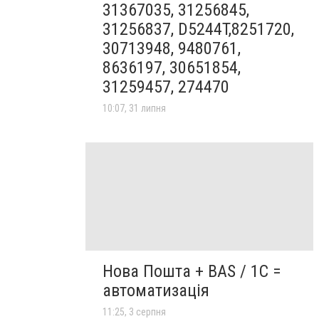
31367035, 31256845,
31256837, D5244T,8251720,
30713948, 9480761,
8636197, 30651854,
31259457, 274470
10:07, 31 липня
Нова Пошта + BAS / 1C =
автоматизація
11:25, 3 серпня