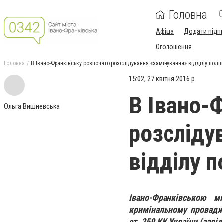
Головна
Афіша
Додати підп
Оголошення
Головна
В Івано-Франківську розпочато розслідування «замінування» відділу поліц
15:02, 27 квітня 2016 р.
В Івано-
Ольга Вишневська
розсліду
відділу п
Івано-Франківською м
кримінальному провадж
ст. 259 КК України (зав