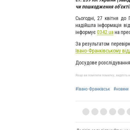
чи пошкодження об'єктів
Сьогодні, 27 квітня до 
надійшла інформація від
інформує
0342.ua
на прес
За результатом перевір
Івано-Франківському відд
Досудове розслідування 
Якщо ви помітили помилку, виділіть нео
#Івано-Франківськ
#новини 