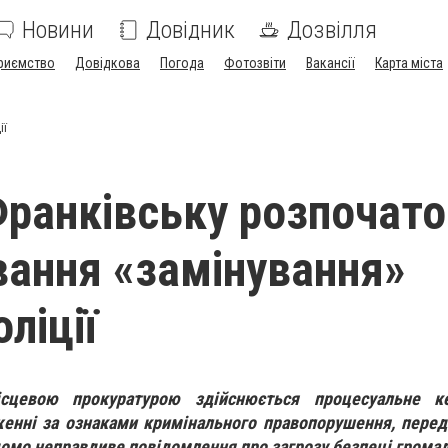
Новини
Довідник
Дозвілля
риємство
Довідкова
Погода
Фотозвіти
Вакансії
Карта міста
ії
Франківську розпочато
вання «замінування»
оліції
ісцевою прокуратурою здійснюється процесуальне к
енні за ознаками кримінального правопорушення, перед
ідомо неправдиве повідомлення про загрозу безпеці грома