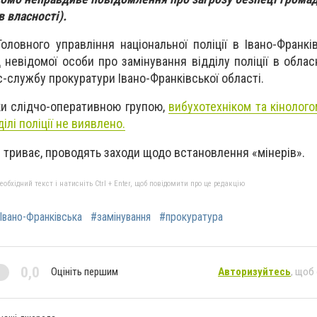
 власності).
Головного управління національної поліції в Івано-Франкі
 невідомої особи про замінування відділу поліції в облас
-службу прокуратури Івано-Франківської області.
ки слідчо-оперативною групою,
вибухотехніком та кінолого
ілі поліції не виявлено.
триває, проводять заходи щодо встановлення «мінерів».
бхідний текст і натисніть Ctrl + Enter, щоб повідомити про це редакцію
Івано-Франківська
#замінування
#прокуратура
0,0
Оцініть першим
Авторизуйтесь
, щоб