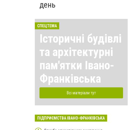
день
СПЕЦТЕМА
Історичні будівлі
та архітектурні
пам'ятки Івано-
Франківська
Всі матеріали тут
ПІДПРИЄМСТВА ІВАНО-ФРАНКІВСЬКА