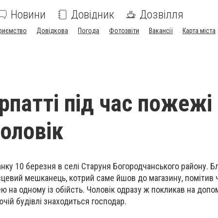
Новини
Довідник
Дозвілля
риємство
Довідкова
Погода
Фотозвіти
Вакансії
Карта міста
рпатті під час пожежі
чоловік
анку 10 березня в селі Старуня Богородчанського району. Б
ісцевий мешканець, котрий саме йшов до магазину, помітив 
ю на одному із обійсть. Чоловік одразу ж покликав на допо
ючій будівлі знаходиться господар.