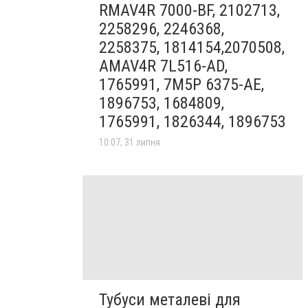
RMAV4R 7000-BF, 2102713,
2258296, 2246368,
2258375, 1814154,2070508,
AMAV4R 7L516-AD,
1765991, 7M5P 6375-AE,
1896753, 1684809,
1765991, 1826344, 1896753
10:07, 31 липня
Тубуси металеві для