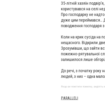
35-літній хазяїн подвір’я
користувався на селі не
Про господарку не надто 
дуже цим переймався… До
поводження господаря з 
Коли на крик сусіда на п
нещасного. Відкрили двер
Зрозумівши, що зайти вс
пожежно-рятувальної слу
залишилося лише обгорі
До речі, з початку року 
людей, з них – одна мало
Якщо ви помітили помилку, виділіть нео
РARALLELI