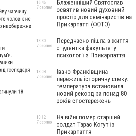
Блаженніший Святослав
16:46
7 серпня
освятив новий духовний
йву чарчину.
простір для семінаристів на
оте чоловік не
Прикарпатті (ФОТО)
ло необережне
Передчасно пішла з життя
13:30
7 серпня
студентка факультету
ати
психології з Прикарпаття
лум’я.
івники
від господаря
Івано-Франківщина
13:04
7 серпня
пережила історичну спеку:
температура встановила
загинули 18
новий рекорд за понад 80
років спостережень
На війні помер старший
10:12
7 серпня
солдат Тарас Когут із
Прикарпаття