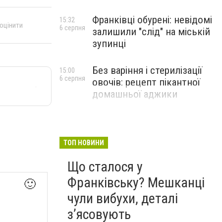
Франківці обурені: невідомі
15:32
 оцінити
6 серпня
залишили "слід" на міській
зупинці
Без варіння і стерилізації
15:00
6 серпня
овочів: рецепт пікантної
домашньої аджики
ТОП НОВИНИ
Що сталося у
Франківську? Мешканці
🙂
чули вибухи, деталі
з’ясовують