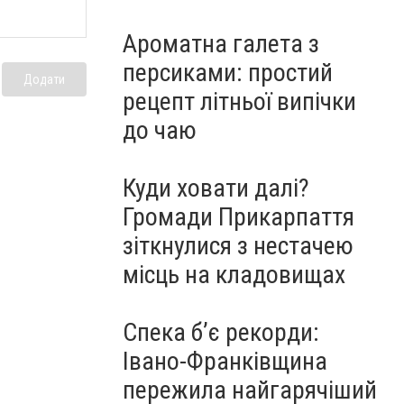
Ароматна галета з
персиками: простий
Додати
рецепт літньої випічки
до чаю
Куди ховати далі?
Громади Прикарпаття
зіткнулися з нестачею
місць на кладовищах
Спека б’є рекорди:
Івано-Франківщина
пережила найгарячіший