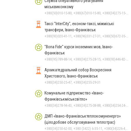
Служба оперативного реагування
міськвиконкому
+380(50)010-15-80, +380(67)010-15-80, +380(34)275-15-80, 15-80
Таксі "InterCity", економ-таксі, міжміські
трансфери, Івано-Франківськ
+380(93)020-41-11, +380(96)331-27-31, +380(50)672-35-28
"Bona Fide" курси іноземних мов, Івано-
Франківськ
+380(95)789-88-14, +380(34)275-28-15, +380(93)446-82-29, +380(67)343-02-99
Архикатедральний собор Воскресіння
Христового, Івано-Франківськ
+380(34)250-25-47, +380(34)255-29-31
Комунальне підприємство «Івано-
Франківськміськсвітло»
+380(34)278-94-43, +380(34)275-08-88, +380(34)254-24-63
ДМП «Івано-Франківськтеплокомуненерго»
(цілодобове обслуговування теплотрас)
+380(34)250-62-00, +380 (3422) 6-35-11, +380(34)226-47-82