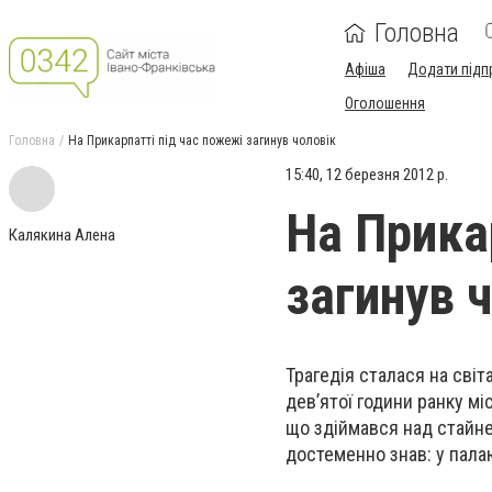
Головна
Афіша
Додати підп
Оголошення
Головна
На Прикарпатті під час пожежі загинув чоловік
15:40, 12 березня 2012 р.
На Прика
Калякина Алена
загинув 
Трагедія сталася на світ
дев’ятої години ранку м
що здіймався над стайне
достеменно знав: у пала