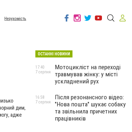
Нерухомість
ОСТАННІ НОВИНИ
Мотоцикліст на переході
17:40
7 серпня
травмував жінку: у місті
ускладнений рух
Після резонансного відео:
16:58
лизько
7 серпня
"Нова пошта" шукає собаку
чорний дим,
та звільнила причетних
могу, адже
працівників