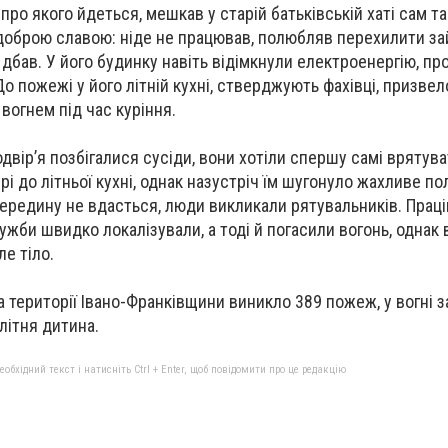
, про якого йдеться, мешкав у старій батьківській хаті сам та
доброю славою: ніде не працював, полюбляв перехилити за
дбав. У його будинку навіть відімкнули електроенергію, пр
 пожежі у його літній кухні, стверджують фахівці, призве
вогнем під час куріння.
одвір’я позбігалися сусіди, вони хотіли спершу самі врятув
і до літньої кухні, однак назустріч їм шугонуло жахливе по
ередину не вдасться, люди викликали рятувальників. Прац
жби швидко локалізували, а тоді й погасили вогонь, однак 
ле тіло.
на території Івано-Франківщини виникло 389 пожеж, у вогні 
літня дитина.
бхідний текст і натисніть Ctrl + Enter, щоб повідомити про це редакцію