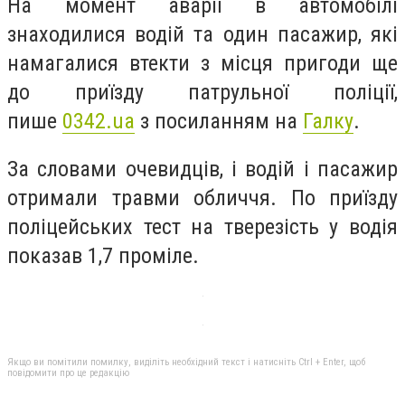
На момент аварії в автомобілі
знаходилися водій та один пасажир, які
намагалися втекти з місця пригоди ще
до приїзду патрульної поліції,
пише
0342.ua
з посиланням на
Галку
.
За словами очевидців, і водій і пасажир
отримали травми обличчя. По приїзду
поліцейських тест на тверезість у водія
показав 1,7 проміле.
Якщо ви помітили помилку, виділіть необхідний текст і натисніть Ctrl + Enter, щоб
повідомити про це редакцію