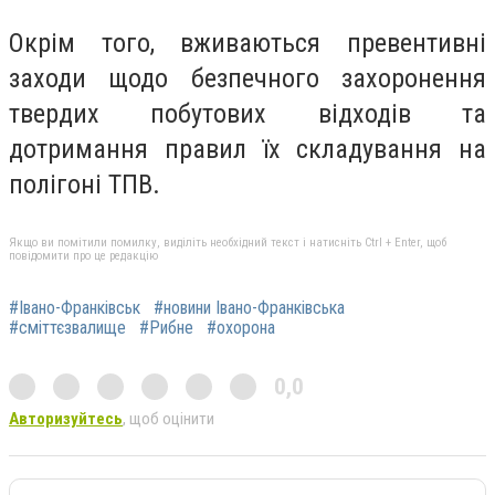
Окрім того, вживаються превентивні
заходи щодо безпечного захоронення
твердих побутових відходів та
дотримання правил їх складування на
полігоні ТПВ.
Якщо ви помітили помилку, виділіть необхідний текст і натисніть Ctrl + Enter, щоб
повідомити про це редакцію
#Івано-Франківськ
#новини Івано-Франківська
#сміттєзвалище
#Рибне
#охорона
0,0
Авторизуйтесь
, щоб оцінити