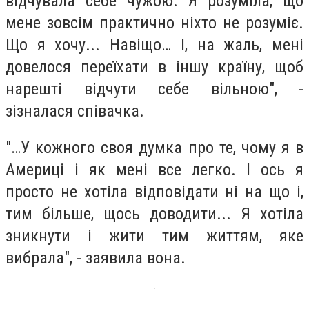
відчувала себе чужою. Я розуміла, що
мене зовсім практично ніхто не розуміє.
Що я хочу... Навіщо… І, на жаль, мені
довелося переїхати в іншу країну, щоб
нарешті відчути себе вільною", -
зізналася співачка.
"…У кожного своя думка про те, чому я в
Америці і як мені все легко. І ось я
просто не хотіла відповідати ні на що і,
тим більше, щось доводити... Я хотіла
зникнути і жити тим життям, яке
вибрала", - заявила вона.