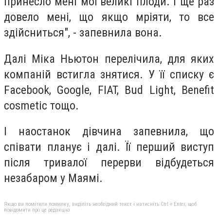
принесло мені мої великі плоди. І ще раз
довело мені, що якщо мріяти, то все
здійсниться", - запевнила вона.
Далі Міка Ньютон перелічила, для яких
компаній встигла знятися. У її списку є
Facebook, Google, FIAT, Bud Light, Benefit
cosmetic тощо.
І наостанок дівчина запевнила, що
співати планує і далі. Її перший виступ
після тривалої перерви відбудеться
незабаром у Маямі.
Якщо ви помітили помилку, виділіть необхідний текст і натисніть Ctrl + Enter, щоб
повідомити про це редакцію