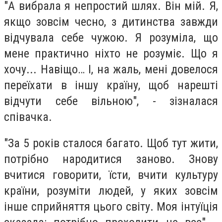
"А вибрала я непростий шлях. Він мій. Я,
якщо зовсім чесно, з дитинства завжди
відчувала себе чужою. Я розуміла, що
мене практично ніхто не розуміє. Що я
хочу... Навіщо… І, на жаль, мені довелося
переїхати в іншу країну, щоб нарешті
відчути себе вільною", - зізналася
співачка.
"За 5 років сталося багато. Щоб тут жити,
потрібно народитися заново. Знову
вчитися говорити, їсти, вчити культуру
країни, розуміти людей, у ​​яких зовсім
інше сприйняття цього світу. Моя інтуїція