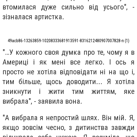
втомилася дуже сильно від усього", -
зізналася артистка.
49acb86-13263859-10208333681913591-8316212480907007828-n (1)
"…У кожного своя думка про те, чому я в
Америці і як мені все легко. І ось я
просто не хотіла відповідати ні на що і,
тим більше, щось доводити... Я хотіла
зникнути і жити тим життям, яке
вибрала", - заявила вона.
"А вибрала я непростий шлях. Він мій. Я,
якщо зовсім чесно, з дитинства завжди