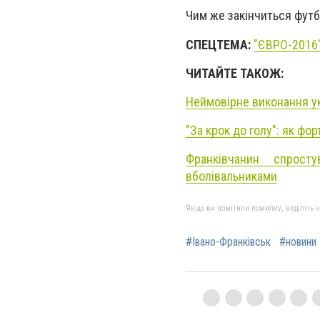
Чим же закінчиться футб
СПЕЦТЕМА:
"ЄВРО-2016"
ЧИТАЙТЕ ТАКОЖ:
Неймовірне виконання ук
"За крок до голу": як фор
Франківчанин спрост
вболівальниками
Якщо ви помітили помилку, виділіть нео
#Івано-Франківськ
#новини 