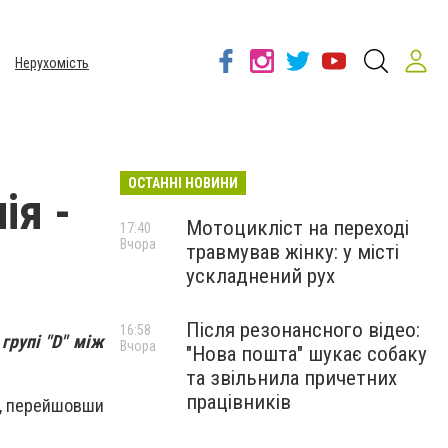
Нерухомість
ОСТАННІ НОВИНИ
ія -
Мотоцикліст на переході
17:40
Вчора
травмував жінку: у місті
ускладнений рух
Після резонансного відео:
16:58
групі "D" між
Вчора
"Нова пошта" шукає собаку
та звільнила причетних
працівників
, перейшовши