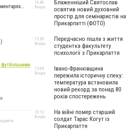
Блаженніший Святослав
16:46
ментарях...
Вчора
освятив новий духовний
простір для семінаристів на
Прикарпатті (ФОТО)
Передчасно пішла з життя
13:30
О
)
Вчора
студентка факультету
психології з Прикарпаття
футбольними
Івано-Франківщина
13:04
Вчора
пережила історичну спеку:
температура встановила
новий рекорд за понад 80
років спостережень
ія
На війні помер старший
10:12
Вчора
солдат Тарас Когут із
 оцінити
Прикарпаття