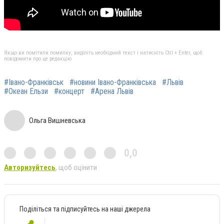
Якщо ви помітили помилку, виділіть необхідний текст і натисніть Ctrl + Enter, щоб
повідомити про це редакцію
#Івано-Франківськ
#новини Івано-Франківська
#Львів
#Океан Ельзи
#концерт
#Арена Львів
Ольга Вишневська
0,0
Авторизуйтесь
, щоб оцінити
Поділіться та підписуйтесь на наші джерела