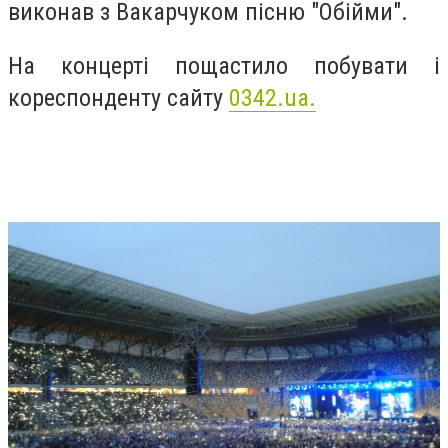
виконав з Вакарчуком пісню "Обійми".
На концерті пощастило побувати і
кореспонденту сайту
0342.ua.