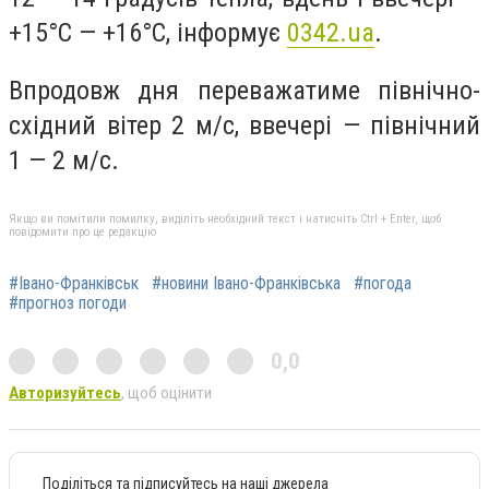
+15°C — +16°С, інформує
0342.ua
.
Впродовж дня переважатиме північно-
східний вітер 2 м/с, ввечері — північний
1 — 2 м/с.
Якщо ви помітили помилку, виділіть необхідний текст і натисніть Ctrl + Enter, щоб
повідомити про це редакцію
#Івано-Франківськ
#новини Івано-Франківська
#погода
#прогноз погоди
0,0
Авторизуйтесь
, щоб оцінити
Поділіться та підписуйтесь на наші джерела