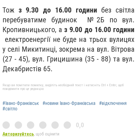
Тож
з 9.30 до 16.00 години
без світла
перебуватиме будинок №2Б по вул.
Кропивницького, а
з 9.00 до 16.00 години
електроенергії не буде на трьох вулицях
у селі Микитинці, зокрема на вул. Вітрова
(27 - 45), вул. Грицишина (35 - 88) та вул.
Декабристів 65.
Якщо ви помітили помилку, виділіть необхідний текст і натисніть Ctrl + Enter, щоб
повідомити про це редакцію
#Івано-Франківськ
#новини Івано-Франківська
#відключення
#світло
0,0
Авторизуйтесь
, щоб оцінити