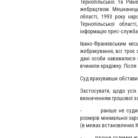
Тернопільської та Рівн
жебрацтвом. Мешканець 
області, 1993 року на
Тернопільської облас
інформацію прес-служба
Івано-Франківським мі
жебракування, всі троє 
дані особи наважилися 
вчинили крадіжку. Після
Суд врахувавши обставин
Застосувати, щодо усіх
визначенням грошової з
- раніше не судимого 
розмірів мінімальної зар
(в межах встановлених К
- раніше судимих жителя