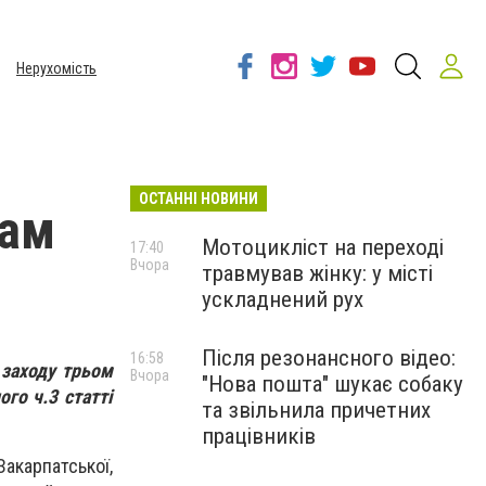
Нерухомість
ОСТАННІ НОВИНИ
рам
Мотоцикліст на переході
17:40
Вчора
травмував жінку: у місті
ускладнений рух
Після резонансного відео:
16:58
 заходу трьом
Вчора
"Нова пошта" шукає собаку
го ч.3 статті
та звільнила причетних
працівників
карпатської,