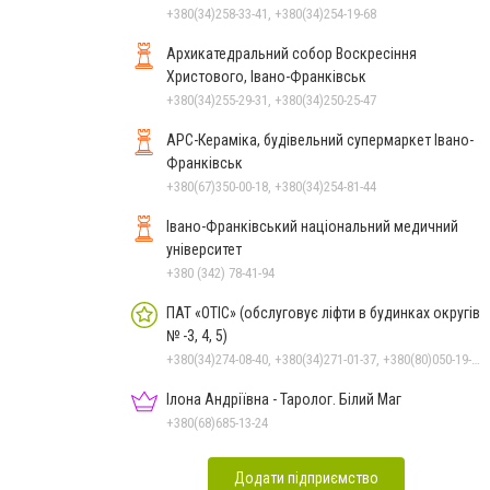
+380(34)258-33-41, +380(34)254-19-68
Архикатедральний собор Воскресіння
Христового, Івано-Франківськ
+380(34)255-29-31, +380(34)250-25-47
АРС-Кераміка, будівельний супермаркет Івано-
Франківськ
+380(67)350-00-18, +380(34)254-81-44
Івано-Франківський національний медичний
університет
+380 (342) 78-41-94
ПАТ «ОТІС» (обслуговує ліфти в будинках округів
№ -3, 4, 5)
+380(34)274-08-40, +380(34)271-01-37, +380(80)050-19-01
Ілона Андріївна - Таролог. Білий Маг
+380(68)685-13-24
Додати підприємство