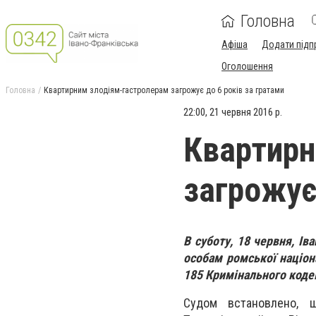
Головна
Афіша
Додати підп
Оголошення
Головна
Квартирним злодіям-гастролерам загрожує до 6 років за гратами
22:00, 21 червня 2016 р.
Квартирн
загрожує
В суботу, 18 червня, І
особам ромської націон
185 Кримінального кодек
Судом встановлено, щ