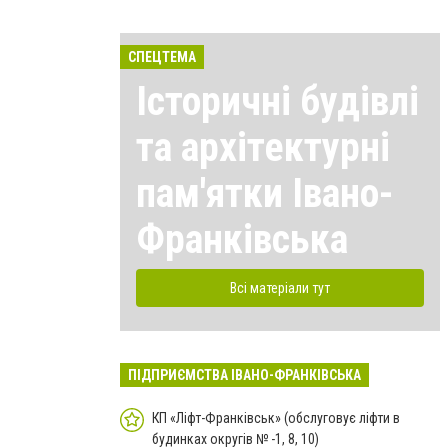
СПЕЦТЕМА
Історичні будівлі
та архітектурні
пам'ятки Івано-
Франківська
Всі матеріали тут
ПІДПРИЄМСТВА ІВАНО-ФРАНКІВСЬКА
КП «Ліфт-Франківськ» (обслуговує ліфти в
будинках округів № -1, 8, 10)