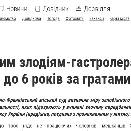
Новини
Довідник
Дозвілля
риємство
Довідкова
Погода
Фотозвіти
Вакансії
Карта міста
им злодіям-гастроле
 до 6 років за гратами
вано-Франківський міський суд визначив міру запобіжного
альності, яких підозрюють у вчинені злочину передбачено
су України (крадіжка, поєднана з проникненням у житло).
о троє ніде не працюючих чоловіків, мешканців За