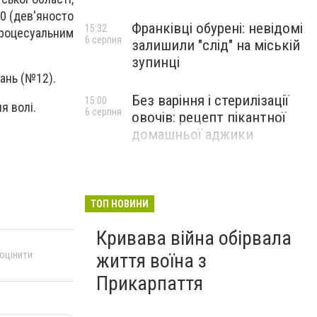
60 (дев'яносто
Франківці обурені: невідомі
15:32
процесуальним
6 серпня
залишили "слід" на міській
зупинці
ань (№12).
Без варіння і стерилізації
15:00
я волі.
6 серпня
овочів: рецепт пікантної
домашньої аджики
ТОП НОВИНИ
Кривава війна обірвала
 оцінити
життя воїна з
Прикарпаття