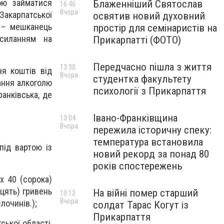
тою займатися
Блаженніший Святослав
16:46
Вчора
Закарпатської
освятив новий духовний
й – мешканець
простір для семінаристів на
иланням на
Прикарпатті (ФОТО)
Передчасно пішла з життя
13:30
ня коштів від
Вчора
студентка факультету
ання алкоголю
психології з Прикарпаття
анківська, де
Івано-Франківщина
13:04
Вчора
пережила історичну спеку:
температура встановила
під вартою із
новий рекорд за понад 80
років спостережень
 40 (сорока)
дцять) гривень
На війні помер старший
10:12
Вчора
лочинів.);
солдат Тарас Когут із
Прикарпаття
ької області,