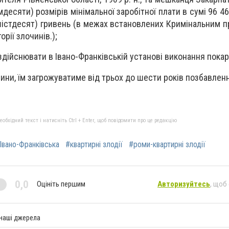
імдесяти) розмірів мінімальної заробітної плати в сумі 96 4
шістдесят) гривень (в межах встановлених Кримінальним 
рії злочинів.);
дійснювати в Івано-Франківській установі виконання покар
вини, їм загрожуватиме від трьох до шести років позбавленн
бхідний текст і натисніть Ctrl + Enter, щоб повідомити про це редакцію
Івано-Франківська
#квартирні злодії
#роми-квартирні злодії
0,0
Оцініть першим
Авторизуйтесь
, щоб
 наші джерела