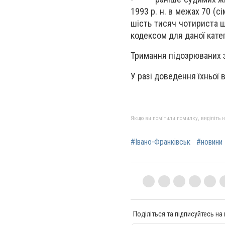
1993 р. н. в межах 70 (с
шість тисяч чотириста 
кодексом для даної катего
Тримання підозрюваних з
У разі доведення їхньої 
Якщо ви помітили помилку, виділіть нео
#Івано-Франківськ
#новини 
Поділіться та підписуйтесь на