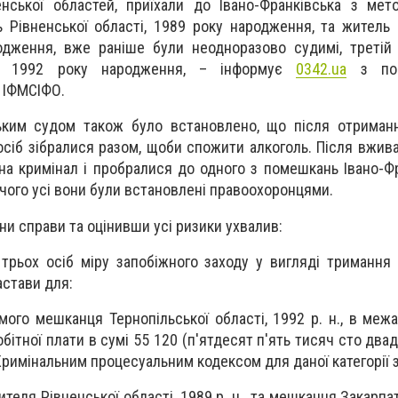
енської областей, приїхали до Івано-Франківська з ме
Рівненської області, 1989 року народження, та житель 
родження, вже раніше були неодноразово судимі, треті
ті, 1992 року народження, – інформує
0342.ua
з пос
 ІФМСІФО.
ським судом також було встановлено, що після отриман
осіб зібралися разом, щоби спожити алкоголь. Після вжив
на кримінал і пробралися до одного з помешкань Івано-Фр
 чого усі вони були встановлені правоохоронцями.
и справи та оцінивши усі ризики ухвалив:
 трьох осіб міру запобіжного заходу у вигляді тримання 
астави для:
мешканця Тернопільської області, 1992 р. н., в межах
обітної плати в сумі 55 120 (п'ятдесят п'ять тисяч сто два
римінальним процесуальним кодексом для даної категорії з
 Рівненської області, 1989 р. н., та мешканця Закарпатс