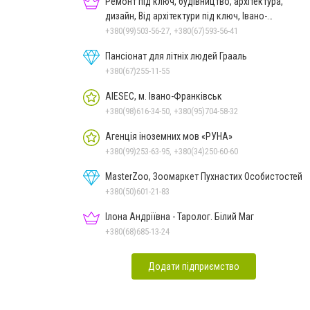
Ремонт під ключ, будівництво, архітектура,
дизайн, Від архітектури під ключ, Івано-
Франківськ
+380(99)503-56-27, +380(67)593-56-41
Пансіонат для літніх людей Грааль
+380(67)255-11-55
AIESEC, м. Івано-Франківськ
+380(98)616-34-50, +380(95)704-58-32
Агенція іноземних мов «РУНА»
+380(99)253-63-95, +380(34)250-60-60
MasterZoo, Зоомаркет Пухнастих Особистостей
+380(50)601-21-83
Ілона Андріївна - Таролог. Білий Маг
+380(68)685-13-24
Додати підприємство