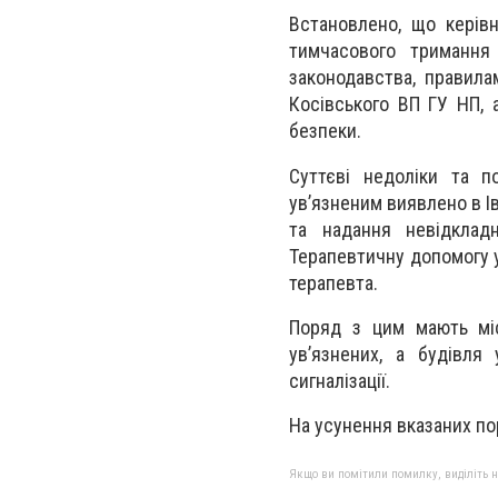
Встановлено, що керів
тимчасового тримання 
законодавства, правилам
Косівського ВП ГУ НП,
безпеки.
Суттєві недоліки та п
ув’язненим виявлено в 
та надання невідкладн
Терапевтичну допомогу 
терапевта.
Поряд з цим мають мі
ув’язнених, а будівля
сигналізації.
На усунення вказаних по
Якщо ви помітили помилку, виділіть нео