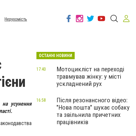
Нерухомість
ОСТАННІ НОВИНИ
є
Мотоцикліст на переході
17:40
травмував жінку: у місті
гієни
ускладнений рух
Після резонансного відео:
16:58
 на усунення
"Нова пошта" шукає собаку
асті.
та звільнила причетних
працівників
законодавства