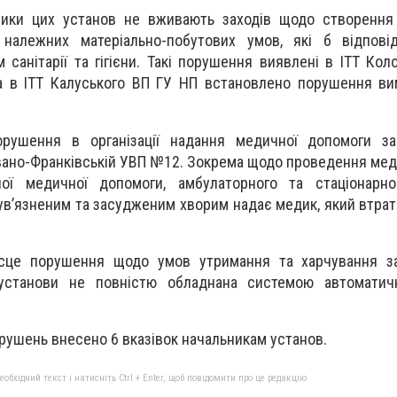
ники цих установ не вживають заходів щодо створення 
належних матеріально-побутових умов, які б відпові
 санітарії та гігієни. Такі порушення виявлені в ІТТ Кол
 а в ІТТ Калуського ВП ГУ НП встановлено порушення в
орушення в організації надання медичної допомоги з
Івано-Франківській УВП №12. Зокрема щодо проведення мед
ої медичної допомоги, амбулаторного та стаціонарног
ув’язненим та засудженим хворим надає медик, який втрат
сце порушення щодо умов утримання та харчування з
 установи не повністю обладнана системою автоматич
рушень внесено 6 вказівок начальникам установ.
бхідний текст і натисніть Ctrl + Enter, щоб повідомити про це редакцію