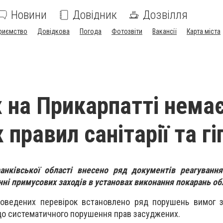
Новини
Довідник
Дозвілля
риємство
Довідкова
Погода
Фотозвіти
Вакансії
Карта міста
 на Прикарпатті нема
правил санітарії та гі
анківської області внесено ряд документів реагування
ні примусових заходів в установах виконання покарань обл
проведених перевірок встановлено ряд порушень вимог 
 до систематичного порушення прав засуджених.