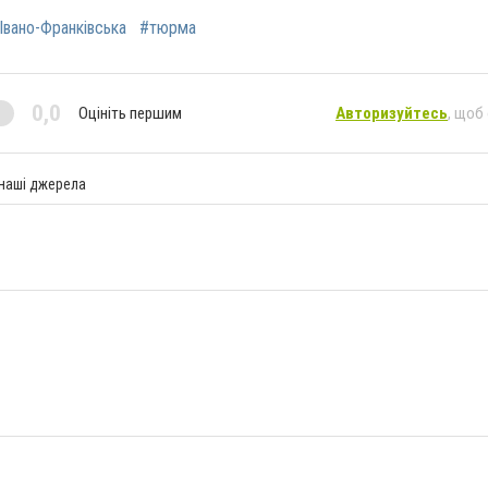
Івано-Франківська
#тюрма
0,0
Оцініть першим
Авторизуйтесь
, щоб
 наші джерела