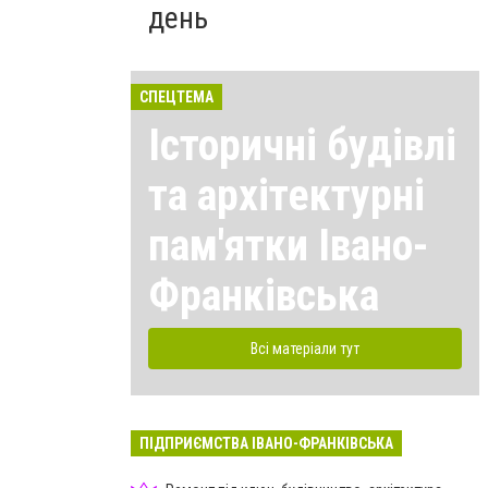
день
СПЕЦТЕМА
Історичні будівлі
та архітектурні
пам'ятки Івано-
Франківська
Всі матеріали тут
ПІДПРИЄМСТВА ІВАНО-ФРАНКІВСЬКА