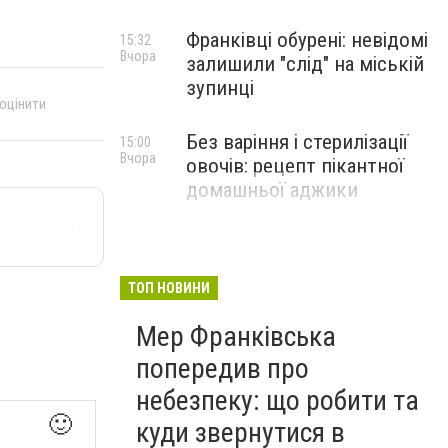
Франківці обурені: невідомі
15:32
Вчора
залишили "слід" на міській
зупинці
 оцінити
Без варіння і стерилізації
15:00
Вчора
овочів: рецепт пікантної
домашньої аджики
ТОП НОВИНИ
Мер Франківська
попередив про
небезпеку: що робити та
🙂
куди звернутися в