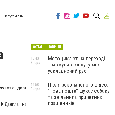
Нерухомість
ОСТАННІ НОВИНИ
а
Мотоцикліст на переході
17:40
Вчора
травмував жінку: у місті
ускладнений рух
Після резонансного відео:
16:58
 участю двох
Вчора
"Нова пошта" шукає собаку
та звільнила причетних
працівників
 К.Данила не