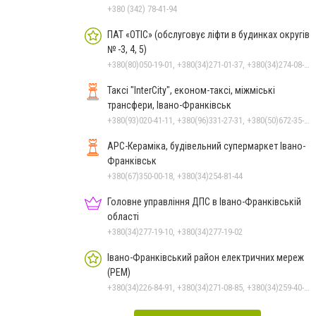
+380 (342) 78-41-94
ПАТ «ОТІС» (обслуговує ліфти в будинках округів
№ -3, 4, 5)
+380(80)050-19-01, +380(34)271-01-37, +380(34)274-08-40
Таксі "InterCity", економ-таксі, міжміські
трансфери, Івано-Франківськ
+380(93)020-41-11, +380(96)331-27-31, +380(50)672-35-28
АРС-Кераміка, будівельний супермаркет Івано-
Франківськ
+380(67)350-00-18, +380(34)254-81-44
Головне управління ДПС в Івано-Франківській
області
+380(34)277-19-10, +380(34)277-19-02
Івано-Франківський район електричних мереж
(РЕМ)
+380(34)226-84-91, +380(34)271-08-85, +380(34)259-40-20, +380(34)275-63-09