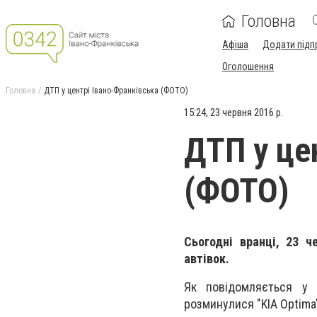
Головна
Афіша
Додати підп
Оголошення
Головна
ДТП у центрі Івано-Франківська (ФОТО)
15:24, 23 червня 2016 р.
ДТП у це
(ФОТО)
Сьогодні вранці, 23 ч
автівок.
Як повідомляється у 
розминулися "KIA Optima