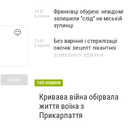
Франківці обурені: невідомі
15:32
6 серпня
залишили "слід" на міській
зупинці
🙂
Без варіння і стерилізації
15:00
6 серпня
овочів: рецепт пікантної
домашньої аджики
Додати
ТОП НОВИНИ
Кривава війна обірвала
життя воїна з
Прикарпаття