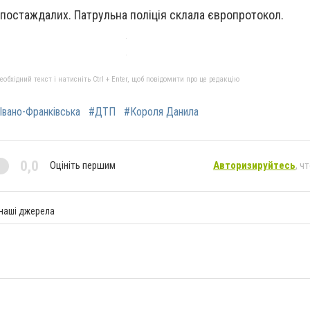
постаждалих. Патрульна поліція склала європротокол.
бхідний текст і натисніть Ctrl + Enter, щоб повідомити про це редакцію
Івано-Франківська
#ДТП
#Короля Данила
0,0
Оцініть першим
Авторизируйтесь
, ч
 наші джерела