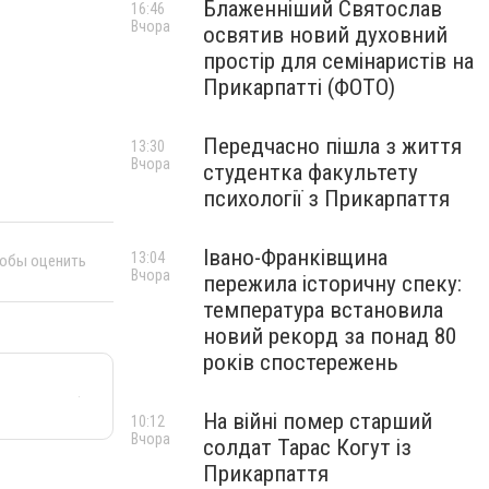
Блаженніший Святослав
16:46
Вчора
освятив новий духовний
простір для семінаристів на
Прикарпатті (ФОТО)
Передчасно пішла з життя
13:30
Вчора
студентка факультету
психології з Прикарпаття
Івано-Франківщина
13:04
тобы оценить
Вчора
пережила історичну спеку:
температура встановила
новий рекорд за понад 80
років спостережень
На війні помер старший
10:12
Вчора
солдат Тарас Когут із
Прикарпаття