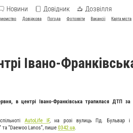
Новини
Довідник
Дозвілля
риємство
Довідкова
Погода
Фотозвіти
Вакансії
Карта міста
нтрі Івано-Франківськ
ервня, в центрі Івано-Франківська трапилася ДТП за
спільноті
AutoLife IF
, на розі вулиць Пд. Бульвар і
" та "Daewoo Lanos", пише
0342.ua
.