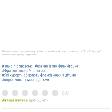
Якщо ви помітили помилку, виділіть необхідний текст і натисніть Ctrl + Enter, щоб
повідомити про це редакцію
#Івано-Франківськ
#новини Івано-Франківська
#Франківчанка в Чорногорії
#Які курорти обирають франківчанки з дітьми
#відпочинок на морі з дітьми
0,0
Авторизуйтесь
, щоб оцінити