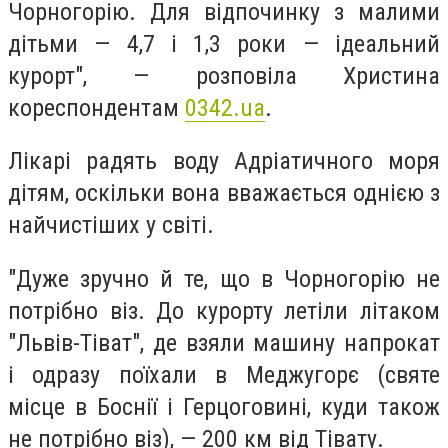
Чорногорію. Для відпочинку з малими
дітьми — 4,7 і 1,3 роки — ідеальний
курорт", — розповіла Христина
кореспондентам
0342.ua
.
Лікарі радять воду Адріатичного моря
дітям, оскільки вона вважається однією з
найчистіших у світі.
"Дуже зручно й те, що в Чорногорію не
потрібно віз. До курорту летіли літаком
"Львів-Тіват", де взяли машину напрокат
і одразу поїхали в Меджугорє (святе
місце в Боснії і Герцоговині, куди також
не потрібно віз), — 200 км від Тівату.