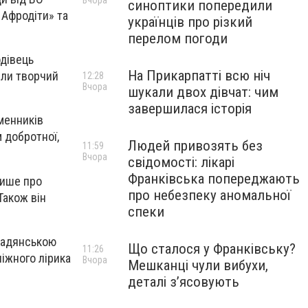
Вчора
синоптики попередили
 Афродіти» та
українців про різкий
перелом погоди
одівець
На Прикарпатті всю ніч
или творчий
12:28
Вчора
шукали двох дівчат: чим
завершилася історія
ьменників
 добротної,
Людей привозять без
11:59
Вчора
свідомості: лікарі
Франківська попереджають
пише про
про небезпеку аномальної
Також він
спеки
омадянською
Що сталося у Франківську?
11:26
ніжного лірика
Вчора
Мешканці чули вибухи,
деталі з’ясовують