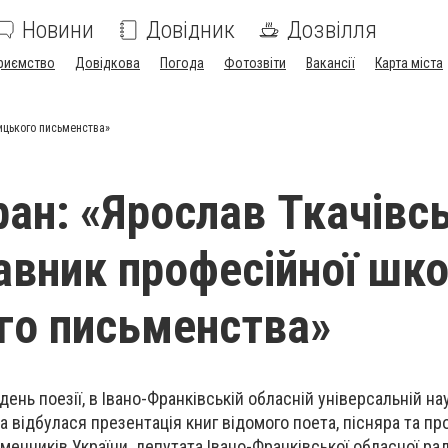
Новини
Довідник
Дозвілля
риємство
Довідкова
Погода
Фотозвіти
Вакансії
Карта міста
ицького письменства»
ран: «Ярослав Ткачівс
авник професійної шк
го письменства»
 день поезії, в Івано-Франківській обласній універсальній на
ка відбулася презентація книг відомого поета, пісняра та пр
менників України, депутата Івано-Франківської обласної ра