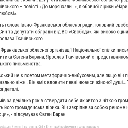
вського – повісті «До моря їхали…», любовної лірики «Чари
любові».
ть голова Івано-Франківської обласної ради, головний своб
ич та депутати облради від ВО «Свобода», які високо оцін
ослава Ткачівського.
Франківської обласної організації Національної спілки пис
критика Євгена Барана, Ярослав Ткачівський є представником
ького письменства.
вський не є поетом метафорично-вибуховим, але якщо він 
іонально ніжні. Він вміє вловити певні нюанси жіночої душі… 
ї деталі.
мів за декілька років ствердити себе як автор з чіткою гр
ь його громадянська лірика. Він закріпив за собою реноме 
ця», - підсумував Євген Баран.
бхідний текст і натисніть Ctrl + Enter, щоб повідомити про це редакцію