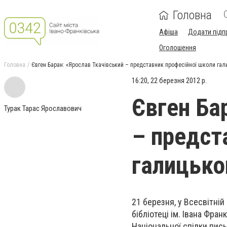
Головна
Афіша
Додати підп
Оголошення
Головна
Євген Баран: «Ярослав Ткачівський – представник професійної школи гал
16:20, 22 березня 2012 р.
Євген Ба
Турак Тарас Ярославович
– предст
галицько
21 березня, у Всесвітній
бібліотеці ім. Івана Фран
Національної спілки пись