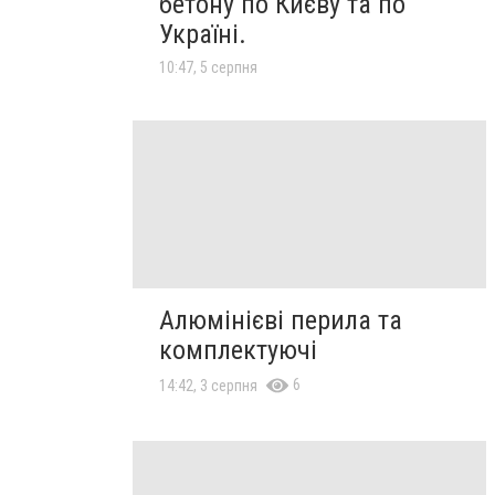
бетону по Києву та по
Україні.
10:47, 5 серпня
Алюмінієві перила та
комплектуючі
6
14:42, 3 серпня