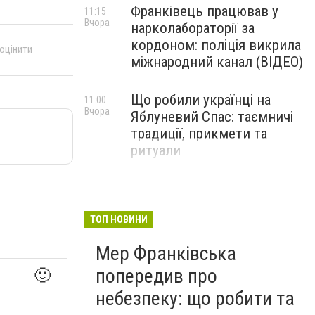
Франківець працював у
11:15
Вчора
нарколабораторії за
кордоном: поліція викрила
 оцінити
міжнародний канал (ВІДЕО)
Що робили українці на
11:00
Вчора
Яблуневий Спас: таємничі
традиції, прикмети та
ритуали
ТОП НОВИНИ
Мер Франківська
попередив про
🙂
небезпеку: що робити та