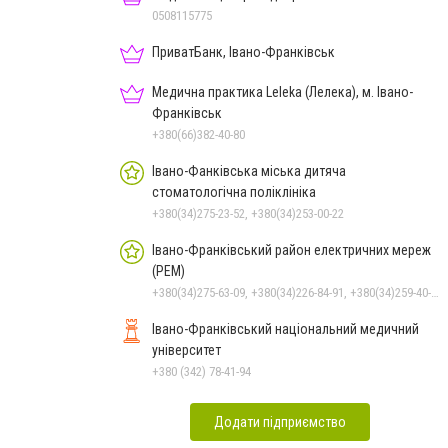
0508115775
ПриватБанк, Івано-Франківськ
Медична практика Leleka (Лелека), м. Івано-
Франківськ
+380(66)382-40-80
Івано-Фанківська міська дитяча
стоматологічна поліклініка
+380(34)275-23-52, +380(34)253-00-22
Івано-Франківський район електричних мереж
(РЕМ)
+380(34)275-63-09, +380(34)226-84-91, +380(34)259-40-20, +380(34)271-08-85
Івано-Франківський національний медичний
університет
+380 (342) 78-41-94
Додати підприємство