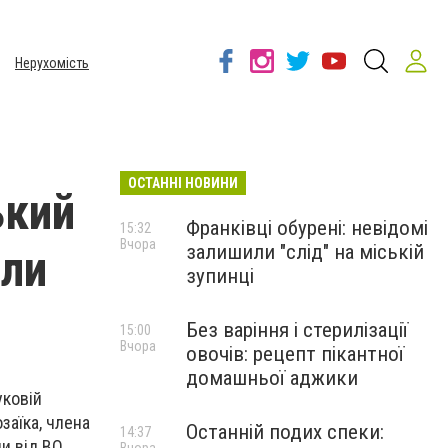
Нерухомість
ОСТАННІ НОВИНИ
ький
Франківці обурені: невідомі
15:32
Вчора
залишили "слід" на міській
оли
зупинці
Без варіння і стерилізації
15:00
Вчора
овочів: рецепт пікантної
домашньої аджики
уковій
озаїка, члена
Останній подих спеки:
14:37
ди від ВО