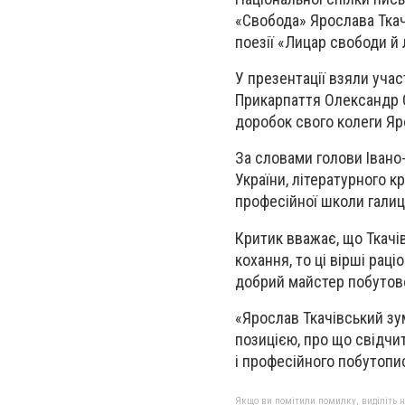
«Свобода» Ярослава Ткачі
поезії «Лицар свободи й 
У презентації взяли учас
Прикарпаття Олександр С
доробок свого колеги Яр
За словами голови Івано-
України, літературного 
професійної школи галиц
Критик вважає, що Ткачі
кохання, то ці вірші рац
добрий майстер побутово
«Ярослав Ткачівський зу
позицією, про що свідчит
і професійного побутопис
Якщо ви помітили помилку, виділіть нео