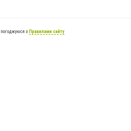
я погоджуюся з
Правилами сайту