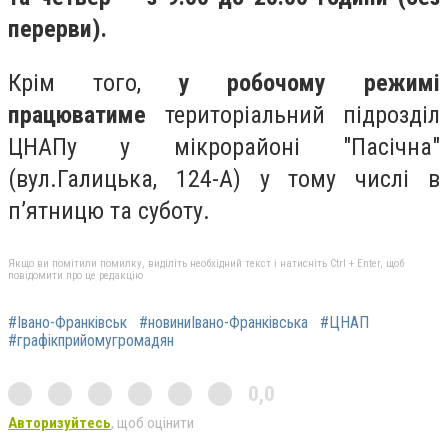
перерви).
Крім того,
у робочому режимі
працюватиме
територіальний підрозділ
ЦНАПу у мікрорайоні "Пасічна"
(вул.Галицька, 124-А) у тому числі в
п’ятницю та суботу.
Якщо ви помітили помилку, виділіть необхідний текст і натисніть Ctrl + Enter, щоб
повідомити про це редакцію
#Івано-Франківськ
#новиниІвано-Франківська
#ЦНАП
#графікприйомугромадян
0,0
Авторизуйтесь
, щоб оцінити