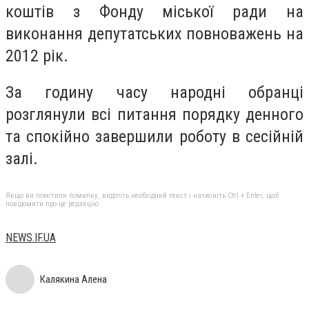
коштів з Фонду міської ради на
виконання депутатських повноважень на
2012 рік.
За годину часу народні обранці
розглянули всі питання порядку денного
та спокійно завершили роботу в сесійній
залі.
Якщо ви помітили помилку, виділіть необхідний текст і натисніть Ctrl + Enter, щоб
повідомити про це редакцію
NEWS.IF.UA
Калякина Алена