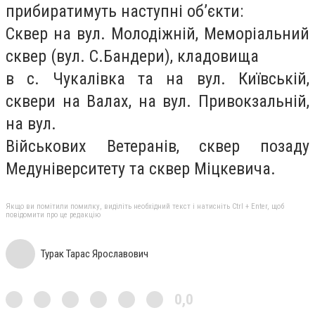
прибиратимуть наступні об’єкти:
Сквер на вул. Молодіжній, Меморіальний
сквер (вул. С.Бандери), кладовища
в с. Чукалівка та на вул. Київській,
сквери на Валах, на вул. Привокзальній,
на вул.
Військових Ветеранів, сквер позаду
Медуніверситету та сквер Міцкевича.
Якщо ви помітили помилку, виділіть необхідний текст і натисніть Ctrl + Enter, щоб
повідомити про це редакцію
Турак Тарас Ярославович
0,0