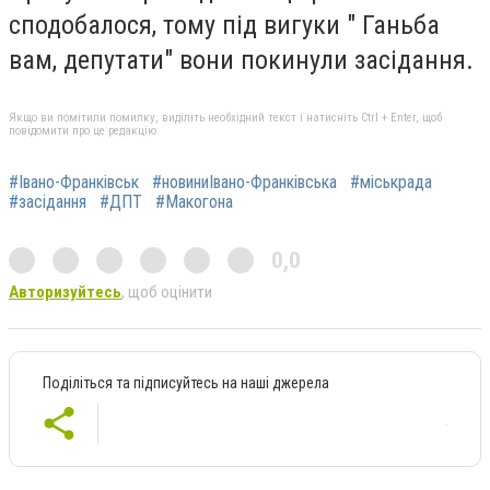
сподобалося, тому під вигуки " Ганьба
вам, депутати" вони покинули засідання.
Якщо ви помітили помилку, виділіть необхідний текст і натисніть Ctrl + Enter, щоб
повідомити про це редакцію
#Івано-Франківськ
#новиниІвано-Франківська
#міськрада
#засідання
#ДПТ
#Макогона
0,0
Авторизуйтесь
, щоб оцінити
Поділіться та підписуйтесь на наші джерела