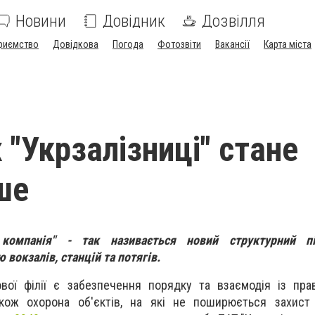
Новини
Довідник
Дозвілля
риємство
Довідкова
Погода
Фотозвіти
Вакансії
Карта міста
 "Укрзалізниці" стане
ше
 компанія" - так називається новий структурний п
вокзалів, станцій та потягів.
вої філії є забезпечення порядку та взаємодія із пра
акож охорона об'єктів, на які не поширюється захист 