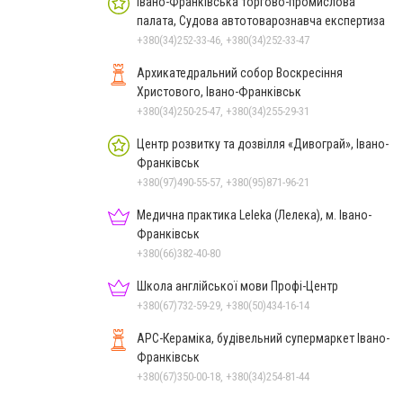
Івано-Франківська торгово-промислова
палата, Судова автотоварознавча експертиза
+380(34)252-33-46, +380(34)252-33-47
Архикатедральний собор Воскресіння
Христового, Івано-Франківськ
+380(34)250-25-47, +380(34)255-29-31
Центр розвитку та дозвілля «Дивограй», Івано-
Франківськ
+380(97)490-55-57, +380(95)871-96-21
Медична практика Leleka (Лелека), м. Івано-
Франківськ
+380(66)382-40-80
Школа англійської мови Профі-Центр
+380(67)732-59-29, +380(50)434-16-14
АРС-Кераміка, будівельний супермаркет Івано-
Франківськ
+380(67)350-00-18, +380(34)254-81-44