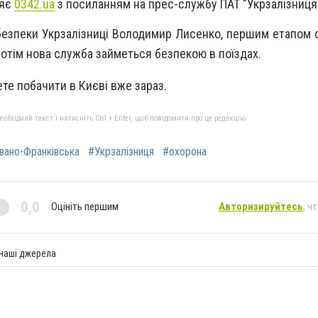
ляє
0342.ua
з посиланням на прес-службу ПАТ "Укрзалізниця
безпеки Укрзалізниці Володимир Лисенко, першим етапом 
 потім нова служба займеться безпекою в поїздах.
те побачити в Києві вже зараз.
бхідний текст і натисніть Ctrl + Enter, щоб повідомити про це редакцію
вано-Франківська
#Укрзалізниця
#охорона
0,0
Оцініть першим
Авторизируйтесь
, ч
 наші джерела