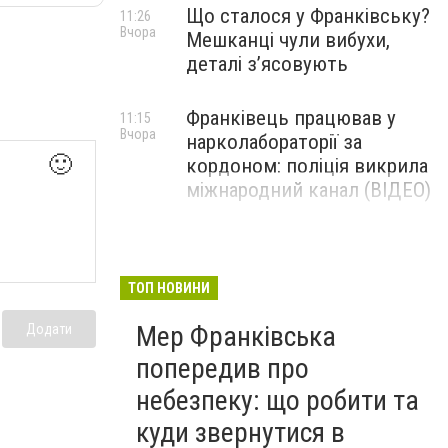
Що сталося у Франківську?
11:26
Вчора
Мешканці чули вибухи,
деталі з’ясовують
Франківець працював у
11:15
Вчора
нарколабораторії за
🙂
кордоном: поліція викрила
міжнародний канал (ВІДЕО)
ТОП НОВИНИ
Мер Франківська
Додати
попередив про
небезпеку: що робити та
куди звернутися в