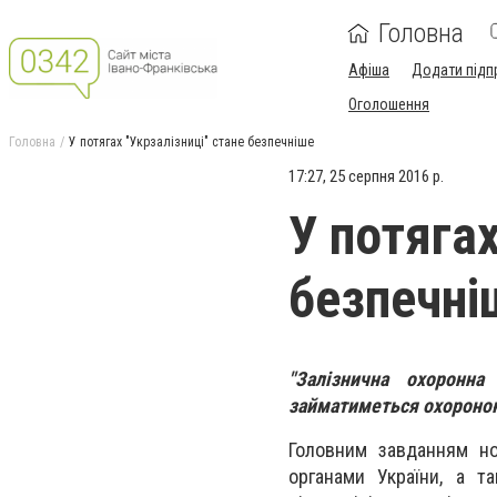
Головна
Афіша
Додати підп
Оголошення
Головна
У потягах "Укрзалізниці" стане безпечніше
17:27, 25 серпня 2016 р.
У потягах
безпечні
"Залізнична охоронна
займатиметься охороною 
Головним завданням но
органами України, а т