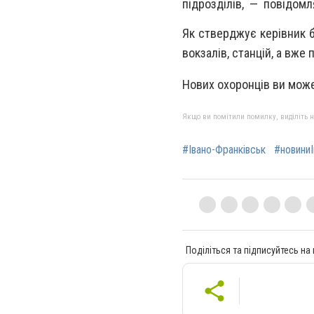
підрозділів, — повідом
Як стверджує керівник 
вокзалів, станцій, а вже
Нових охоронців ви може
Якщо ви помітили помилку, виділіть нео
#Івано-Франківськ
#новиниІ
Поділіться та підписуйтесь на