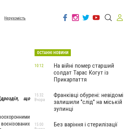
Нерухомість
ОСТАННІ НОВИНИ
На війні помер старший
10:12
солдат Тарас Когут із
Прикарпаття
Франківці обурені: невідомі
15:32
ідрозділ, що
Вчора
залишили "слід" на міській
зупинці
воохоронними
воєнізованих
Без варіння і стерилізації
15:00