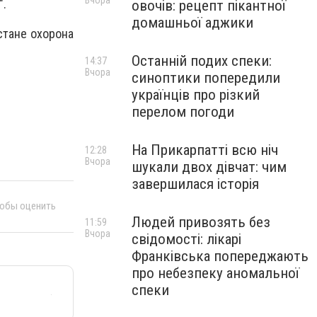
Вчора
".
овочів: рецепт пікантної
домашньої аджики
стане охорона
Останній подих спеки:
14:37
Вчора
синоптики попередили
українців про різкий
перелом погоди
На Прикарпатті всю ніч
12:28
Вчора
шукали двох дівчат: чим
завершилася історія
тобы оценить
Людей привозять без
11:59
Вчора
свідомості: лікарі
Франківська попереджають
про небезпеку аномальної
спеки