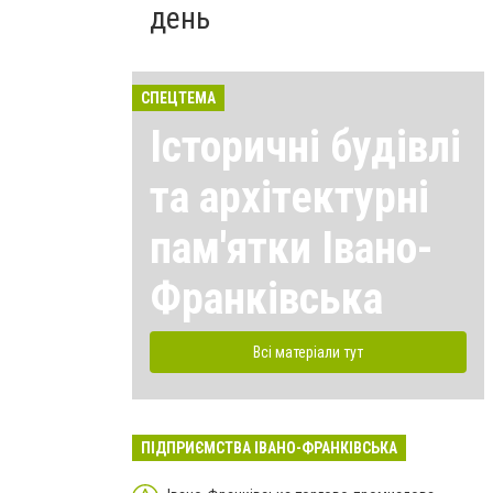
день
СПЕЦТЕМА
Історичні будівлі
та архітектурні
пам'ятки Івано-
Франківська
Всі матеріали тут
ПІДПРИЄМСТВА ІВАНО-ФРАНКІВСЬКА