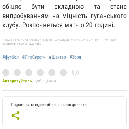
обіцяє бути складною та стане
випробуванням на міцність луганського
клубу. Розпочнеться матч о 20 годині.
Якщо ви помітили помилку, виділіть необхідний текст і натисніть Ctrl + Enter, щоб
повідомити про це редакцію
#футбол
#ЛігаЄвропи
#Шахтар
#Зоря
0,0
Авторизуйтесь
, щоб оцінити
Поділіться та підписуйтесь на наші джерела