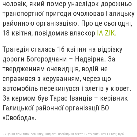
чоловік, який помер унаслідок дорожньо-
транспортної пригоди очолював Галицьку
районною організацією. Про це сьогодні,
18 квітня, повідомив власкор
ІA ZIK.
Трагедія сталась 16 квітня на відрізку
дороги Богородчани – Надвірна. За
твердженням очевидців, водій не
справився з керуванням, через що
автомобіль перекинувся і злетів у кювет.
За кермом був Тарас Іванців – керівник
Галицької районної організації ВО
«Свобода».
Якщо ви помітили помилку, виділіть необхідний текст і натисніть Ctrl + Enter, щоб