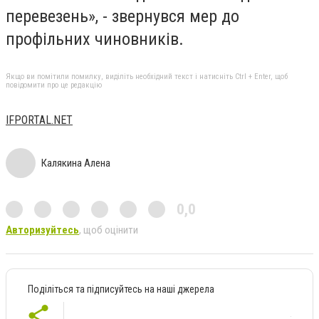
перевезень», - звернувся мер до
профільних чиновників.
Якщо ви помітили помилку, виділіть необхідний текст і натисніть Ctrl + Enter, щоб
повідомити про це редакцію
ІFPORTAL.NET
Калякина Алена
0,0
Авторизуйтесь
, щоб оцінити
Поділіться та підписуйтесь на наші джерела