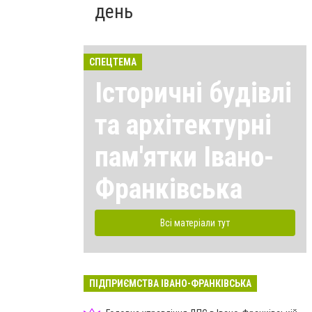
день
СПЕЦТЕМА
Історичні будівлі
та архітектурні
пам'ятки Івано-
Франківська
Всі матеріали тут
ПІДПРИЄМСТВА ІВАНО-ФРАНКІВСЬКА