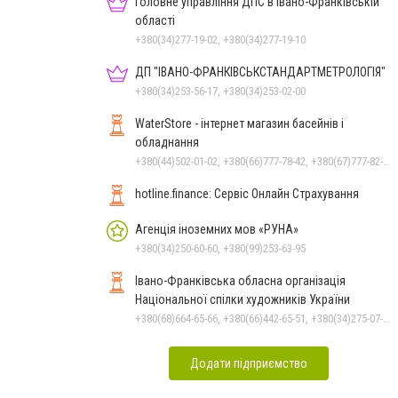
Головне управління ДПС в Івано-Франківській
області
+380(34)277-19-02, +380(34)277-19-10
ДП "ІВАНО-ФРАНКІВСЬК­СТАНДАРТ­МЕТРОЛОГІЯ"
+380(34)253-56-17, +380(34)253-02-00
WaterStore - інтернет магазин басейнів і
обладнання
+380(44)502-01-02, +380(66)777-78-42, +380(67)777-82-19, +380(67)890-80-80, +380(73)890-80-80, +380(44)502-01-03
hotline.finance: Сервіс Онлайн Страхування
Агенція іноземних мов «РУНА»
+380(34)250-60-60, +380(99)253-63-95
Івано-Франківська обласна організація
Національної спілки художників України
+380(68)664-65-66, +380(66)442-65-51, +380(34)275-07-97, +380(34)222-47-79
Додати підприємство