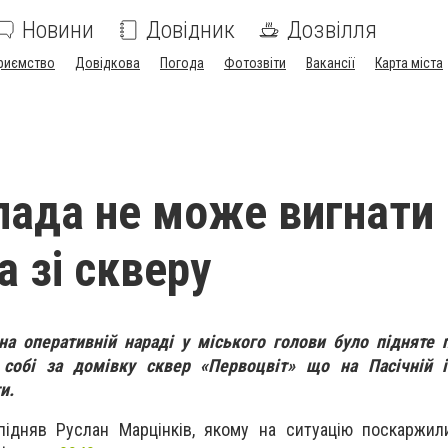
Новини
Довідник
Дозвілля
риємство
Довідкова
Погода
Фотозвіти
Вакансії
Карта міста
лада не може вигнати
а зі скверу
 на оперативній нараді у міського голови було підняте
 собі за домівку сквер «Первоцвіт» що на Пасічній і
и.
підняв Руслан Марцінків, якому на ситуацію поскаржил