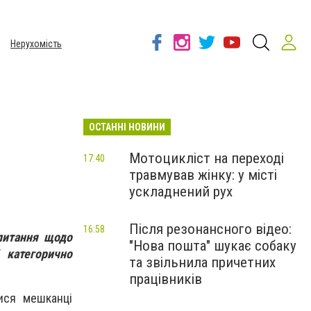
Нерухомість
ОСТАННІ НОВИНИ
Мотоцикліст на переході
17:40
травмував жінку: у місті
ускладнений рух
Після резонансного відео:
16:58
 питання щодо
"Нова пошта" шукає собаку
 категорично
та звільнила причетних
працівників
ися мешканці