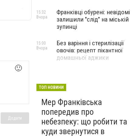
Франківці обурені: невідомі
15:32
Вчора
залишили "слід" на міській
зупинці
Без варіння і стерилізації
15:00
Вчора
овочів: рецепт пікантної
домашньої аджики
🙂
ТОП НОВИНИ
Мер Франківська
попередив про
Додати
небезпеку: що робити та
куди звернутися в