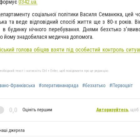
нформує
0342.ua.
епартаменту соціальної політики Василя Семанюка, цей чо
ка та веде відповідний спосіб життя ще з 80-х років. Ві
 в будинку нічного перебування. Днями безхтько з'явив
 що йому знадобилася медична допомога.
іський голова обіцяв взяти під особистий контроль ситуа
бхідний текст і натисніть Ctrl + Enter, щоб повідомити про це редакцію
вано-Франківська
#оперативнанарада
#безхатько
#Первоцвіт
0,0
Оцініть першим
Авторизуйтесь
, щоб
 наші джерела