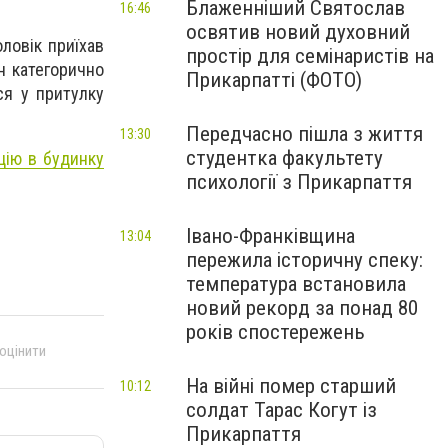
Блаженніший Святослав
16:46
освятив новий духовний
ловік приїхав
простір для семінаристів на
н категорично
Прикарпатті (ФОТО)
ся у притулку
Передчасно пішла з життя
13:30
студентка факультету
цію в будинку
психології з Прикарпаття
Івано-Франківщина
13:04
пережила історичну спеку:
температура встановила
новий рекорд за понад 80
років спостережень
 оцінити
На війні помер старший
10:12
солдат Тарас Когут із
Прикарпаття