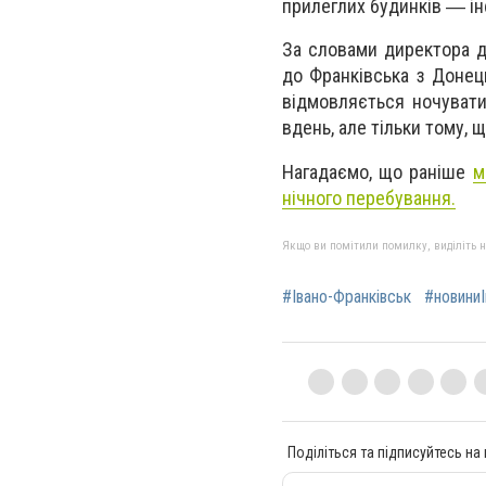
прилеглих будинків ― і
За словами директора д
до Франківська з Донець
відмовляється ночувати
вдень, але тільки тому,
Нагадаємо, що раніше
м
нічного перебування.
Якщо ви помітили помилку, виділіть нео
#Івано-Франківськ
#новиниІ
Поділіться та підписуйтесь на