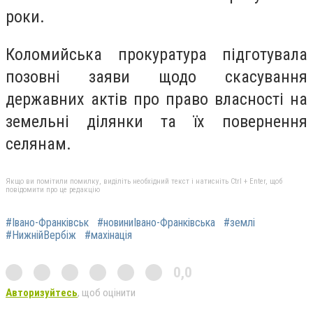
роки.
Коломийська прокуратура підготувала
позовні заяви щодо скасування
державних актів про право власності на
земельні ділянки та їх повернення
селянам.
Якщо ви помітили помилку, виділіть необхідний текст і натисніть Ctrl + Enter, щоб
повідомити про це редакцію
#Івано-Франківськ
#новиниІвано-Франківська
#землі
#НижнійВербіж
#махінація
0,0
Авторизуйтесь
, щоб оцінити