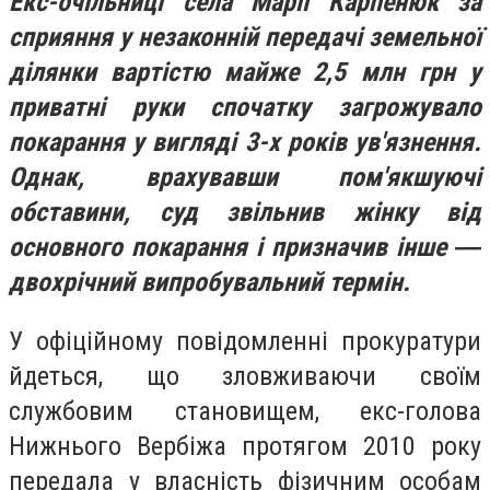
Екс-очільниці села Марії Карпенюк за
сприяння у незаконній передачі земельної
ділянки вартістю майже 2,5 млн грн у
приватні руки спочатку загрожувало
покарання у вигляді 3-х років ув'язнення.
Однак, врахувавши пом'якшуючі
обставини, суд звільнив жінку від
основного покарання і призначив інше ―
двохрічний випробувальний термін.
У офіційному повідомленні прокуратури
йдеться, що зловживаючи своїм
службовим становищем, екс-голова
Нижнього Вербіжа протягом 2010 року
передала у власність фізичним особам