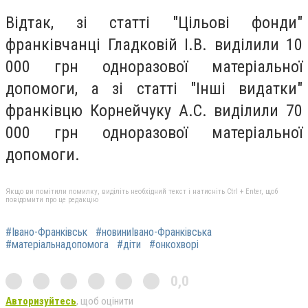
Відтак, зі статті "Цільові фонди"
франківчанці Гладковій І.В. виділили 10
000 грн одноразової матеріальної
допомоги, а зі статті "Інші видатки"
франківцю Корнейчуку А.С. виділили 70
000 грн одноразової матеріальної
допомоги.
Якщо ви помітили помилку, виділіть необхідний текст і натисніть Ctrl + Enter, щоб
повідомити про це редакцію
#Івано-Франківськ
#новиниІвано-Франківська
#матеріальнадопомога
#діти
#онкохворі
0,0
Авторизуйтесь
, щоб оцінити