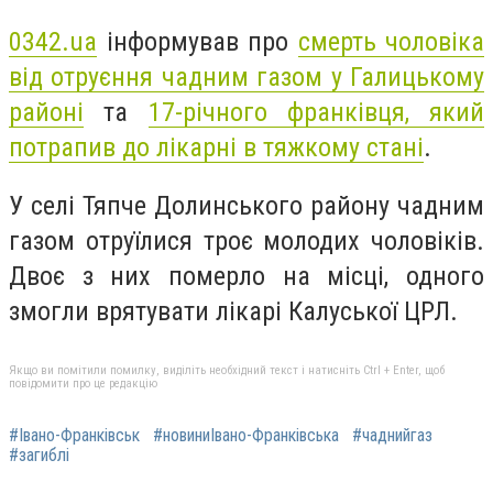
0342.ua
інформував про
смерть чоловіка
від отруєння чадним газом у Галицькому
районі
та
17-річного франківця, який
потрапив до лікарні в тяжкому стані
.
У селі Тяпче Долинського району чадним
газом отруїлися троє молодих чоловіків.
Двоє з них померло на місці, одного
змогли врятувати лікарі Калуської ЦРЛ.
Якщо ви помітили помилку, виділіть необхідний текст і натисніть Ctrl + Enter, щоб
повідомити про це редакцію
#Івано-Франківськ
#новиниІвано-Франківська
#чаднийгаз
#загиблі