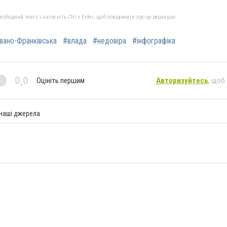
бхідний текст і натисніть Ctrl + Enter, щоб повідомити про це редакцію
вано-Франківська
#влада
#недовіра
#інфографіка
0,0
Оцініть першим
Авторизуйтесь
, щоб
 наші джерела