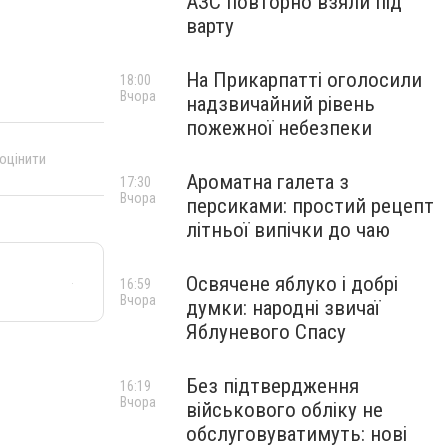
АЗС повторно взяли під
варту
На Прикарпатті оголосили
18:00
Вчора
надзвичайний рівень
пожежної небезпеки
 оцінити
Ароматна галета з
17:30
Вчора
персиками: простий рецепт
літньої випічки до чаю
Освячене яблуко і добрі
16:59
Вчора
думки: народні звичаї
Яблуневого Спасу
Без підтвердження
16:19
Вчора
військового обліку не
обслуговуватимуть: нові