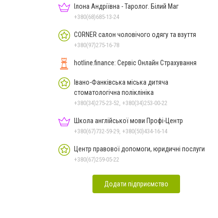
Ілона Андріївна - Таролог. Білий Маг
+380(68)685-13-24
CORNER салон чоловічого одягу та взуття
+380(97)275-16-78
hotline.finance: Сервіс Онлайн Страхування
Івано-Фанківська міська дитяча
стоматологічна поліклініка
+380(34)275-23-52, +380(34)253-00-22
Школа англійської мови Профі-Центр
+380(67)732-59-29, +380(50)434-16-14
Центр правової допомоги, юридичні послуги
+380(67)259-05-22
Додати підприємство