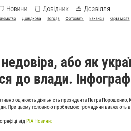
Новини
Довідник
Дозвілля
риємство
Довідкова
Погода
Фотозвіти
Вакансії
Карта міста
недовіра, або як укра
ся до влади. Інфограф
гативно оцінюють діяльність президента Петра Порошенко, 
Ради. При цьому головною проблемою громадяни вважають ві
ографіці від
РІА Новини: