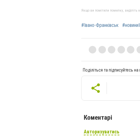
Якщо ви помітили помилку, виділіть нео
#Івано-Франківськ
#новиниІ
Поділіться та підписуйтесь на
Коментарі
Авторизуватись