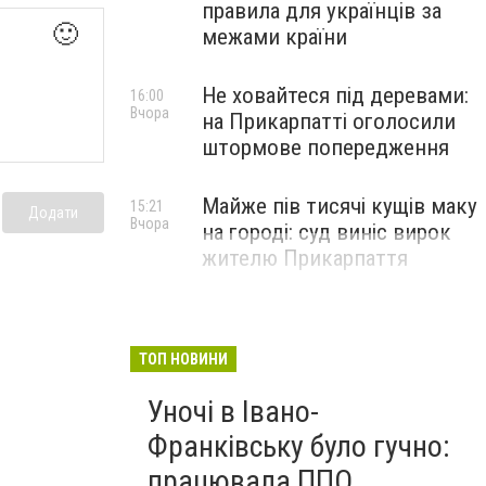
правила для українців за
🙂
межами країни
Не ховайтеся під деревами:
16:00
Вчора
на Прикарпатті оголосили
штормове попередження
Майже пів тисячі кущів маку
15:21
Додати
Вчора
на городі: суд виніс вирок
жителю Прикарпаття
ТОП НОВИНИ
Уночі в Івано-
Франківську було гучно:
працювала ППО