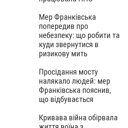
Мер Франківська
попередив про
небезпеку: що робити та
куди звернутися в
ризикову мить
Просідання мосту
налякало людей: мер
Франківська пояснив,
що відбувається
Кривава війна обірвала
життя воїна з