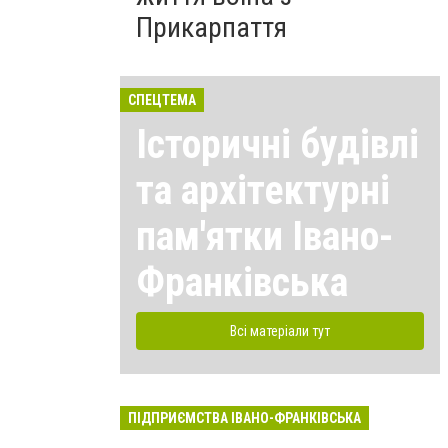
Прикарпаття
СПЕЦТЕМА
Історичні будівлі
та архітектурні
пам'ятки Івано-
Франківська
Всі матеріали тут
ПІДПРИЄМСТВА ІВАНО-ФРАНКІВСЬКА