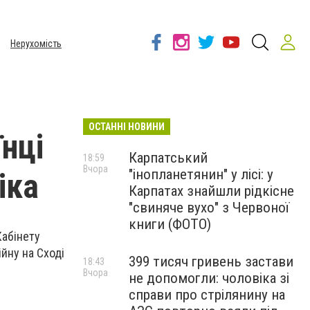
Нерухомість
ОСТАННІ НОВИНИ
їнці
Карпатський
18:59
Вчора
"інопланетянин" у лісі: у
іка
Карпатах знайшли рідкісне
"свиняче вухо" з Червоної
книги (ФОТО)
Кабінету
йну на Сході
399 тисяч гривень застави
18:43
Вчора
не допомогли: чоловіка зі
справи про стрілянину на