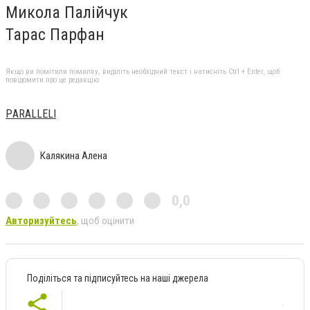
Микола Палійчук
Тарас Парфан
Якщо ви помітили помилку, виділіть необхідний текст і натисніть Ctrl + Enter, щоб
повідомити про це редакцію
РARALLELI
Калякина Алена
0,0
Авторизуйтесь
, щоб оцінити
Поділіться та підписуйтесь на наші джерела